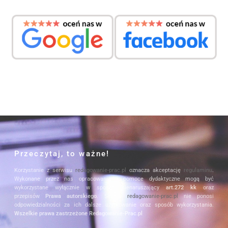
Przeczytaj, to ważne!
Korzystanie z serwisu
redagowanie-prac.pl
oznacza akceptację
regulaminu
.
Wykonane przez nas opracowania i pomoce dydaktyczne mogą być
wykorzystane wyłącznie w sposób nienaruszający
art.272 kk
oraz
przepisów
Prawa autorskiego
. Serwis
redagowanie-prac.pl
nie ponosi
odpowiedzialności za ich dalsze użytkowanie oraz sposób wykorzystania.
Wszelkie prawa zastrzeżone Redagowanie-Prac.pl