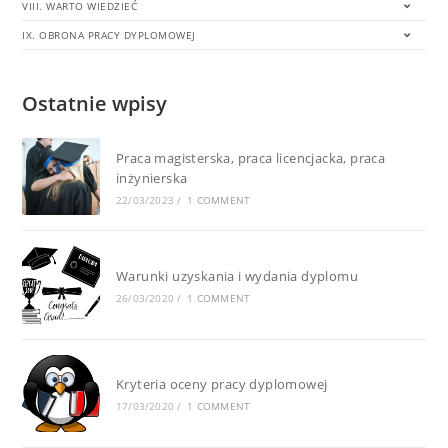
VIII. WARTO WIEDZIEĆ
IX. OBRONA PRACY DYPLOMOWEJ
Ostatnie wpisy
Praca magisterska, praca licencjacka, praca
inżynierska
22/03/2023
/
1 COMMENT
Warunki uzyskania i wydania dyplomu
26/03/2020
/
1 COMMENT
Kryteria oceny pracy dyplomowej
17/03/2020
/
1 COMMENT