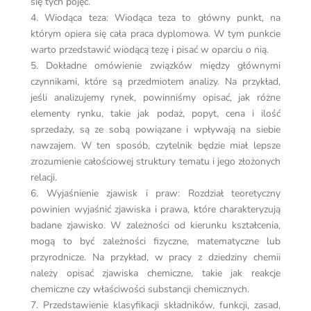
się tych pojęć.
4. Wiodąca teza: Wiodąca teza to główny punkt, na
którym opiera się cała praca dyplomowa. W tym punkcie
warto przedstawić wiodącą tezę i pisać w oparciu o nią.
5. Dokładne omówienie związków między głównymi
czynnikami, które są przedmiotem analizy. Na przykład,
jeśli analizujemy rynek, powinniśmy opisać, jak różne
elementy rynku, takie jak podaż, popyt, cena i ilość
sprzedaży, są ze sobą powiązane i wpływają na siebie
nawzajem. W ten sposób, czytelnik będzie miał lepsze
zrozumienie całościowej struktury tematu i jego złożonych
relacji.
6. Wyjaśnienie zjawisk i praw: Rozdział teoretyczny
powinien wyjaśnić zjawiska i prawa, które charakteryzują
badane zjawisko. W zależności od kierunku kształcenia,
mogą to być zależności fizyczne, matematyczne lub
przyrodnicze. Na przykład, w pracy z dziedziny chemii
należy opisać zjawiska chemiczne, takie jak reakcje
chemiczne czy właściwości substancji chemicznych.
7. Przedstawienie klasyfikacji składników, funkcji, zasad,