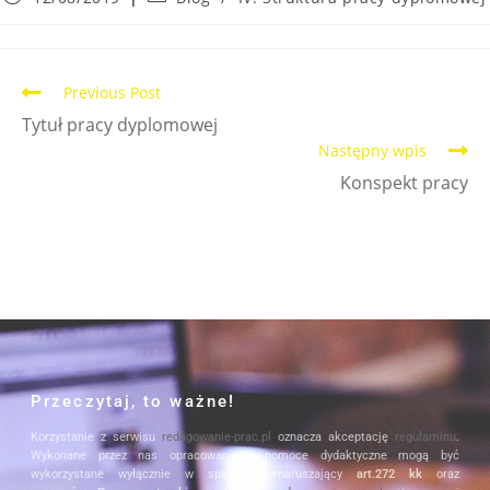
Previous Post
Tytuł pracy dyplomowej
Następny wpis
Konspekt pracy
Przeczytaj, to ważne!
Korzystanie z serwisu
redagowanie-prac.pl
oznacza akceptację
regulaminu
.
Wykonane przez nas opracowania i pomoce dydaktyczne mogą być
wykorzystane wyłącznie w sposób nienaruszający
art.272 kk
oraz