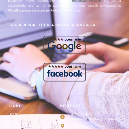
przepisów
Prawa autorskiego
. Serwis
redagowanie-prac.pl
nie ponosi
odpowiedzialności za ich dalsze użytkowanie oraz sposób wykorzystania.
Wszelkie prawa zastrzeżone Redagowanie-Prac.pl
TWOJA OPINIA JEST DLA NAS NAJCENNIEJSZA!
LINKI
KONTAKT
HOME
NIE ZWLEKAJ
PRACA NIE NAPISZE SIĘ SAMA!
Cennik
Strzelców 19/5 Kraków
Kontakt