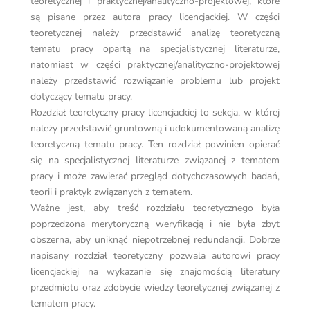
teoretycznej i praktycznej/analityczno-projektowej, które
są pisane przez autora pracy licencjackiej. W części
teoretycznej należy przedstawić analizę teoretyczną
tematu pracy opartą na specjalistycznej literaturze,
natomiast w części praktycznej/analityczno-projektowej
należy przedstawić rozwiązanie problemu lub projekt
dotyczący tematu pracy.
Rozdział teoretyczny pracy licencjackiej to sekcja, w której
należy przedstawić gruntowną i udokumentowaną analizę
teoretyczną tematu pracy. Ten rozdział powinien opierać
się na specjalistycznej literaturze związanej z tematem
pracy i może zawierać przegląd dotychczasowych badań,
teorii i praktyk związanych z tematem.
Ważne jest, aby treść rozdziału teoretycznego była
poprzedzona merytoryczną weryfikacją i nie była zbyt
obszerna, aby uniknąć niepotrzebnej redundancji. Dobrze
napisany rozdział teoretyczny pozwala autorowi pracy
licencjackiej na wykazanie się znajomością literatury
przedmiotu oraz zdobycie wiedzy teoretycznej związanej z
tematem pracy.