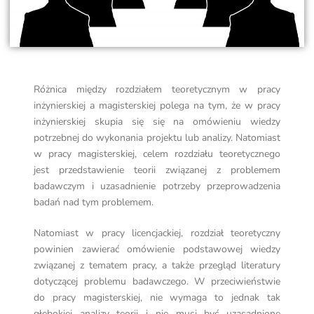
Różnica między rozdziałem teoretycznym w pracy
inżynierskiej a magisterskiej polega na tym, że w pracy
inżynierskiej skupia się się na omówieniu wiedzy
potrzebnej do wykonania projektu lub analizy. Natomiast
w pracy magisterskiej, celem rozdziału teoretycznego
jest przedstawienie teorii związanej z problemem
badawczym i uzasadnienie potrzeby przeprowadzenia
badań nad tym problemem.
Natomiast w pracy licencjackiej, rozdział teoretyczny
powinien zawierać omówienie podstawowej wiedzy
związanej z tematem pracy, a także przegląd literatury
dotyczącej problemu badawczego. W przeciwieństwie
do pracy magisterskiej, nie wymaga to jednak tak
głębokiej analizy teorii i nie musi być uzasadnione