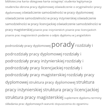
biblioteczna
karta obiegowa
karta osiagnięć studenta
legitymacja
studencka
obrona pracy dyplomowej
oświadczenie o oryginalności pracy
oświadczenie samodzielności w pracy dyplomowej
dyplomowej
oświadczenie samodzielności w pracy inżynierskiej
oświadczenie
samodzielności w pracy licencjackiej
oświadczenie samodzielności w
pracy magisterskiej
pisanie prac inżynierskich
pisanie prac licencjackich
podanie o odpis dyplomu w j.angielskim
pisanie prac magisterskich
porady
rozdziały i
podrozdziały pracy dyplomowej
rozdziały i
podrozdziały pracy dyplomowej
podrozdziały pracy inżynierskiej
rozdziały i
podrozdziały pracy licencjackiej
rozdziały i
podrozdziały pracy magisterskiej
rozdziały pracy
struktura
dyplomowej
struktura pracy dyplomowej
pracy inżynierskiej
struktura pracy licencjackiej
struktura pracy magisterskiej
suplement dyplomu
terminy
składania prac dyplomowych
warunki dopuszczenia do egzaminu