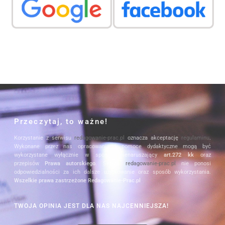
Przeczytaj, to ważne!
Korzystanie z serwisu
redagowanie-prac.pl
oznacza akceptację
regulaminu
.
Wykonane przez nas opracowania i pomoce dydaktyczne mogą być
wykorzystane wyłącznie w sposób nienaruszający
art.272 kk
oraz
przepisów
Prawa autorskiego
. Serwis
redagowanie-prac.pl
nie ponosi
odpowiedzialności za ich dalsze użytkowanie oraz sposób wykorzystania.
Wszelkie prawa zastrzeżone Redagowanie-Prac.pl
TWOJA OPINIA JEST DLA NAS NAJCENNIEJSZA!