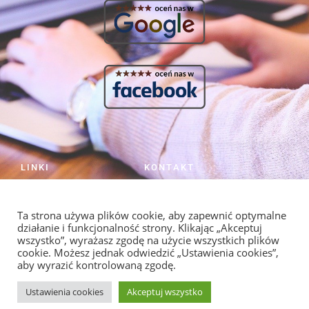
LINKI
KONTAKT
HOME
NIE ZWLEKAJ
PRACA NIE NAPISZE SIĘ SAMA!
Cennik
Ta strona używa plików cookie, aby zapewnić optymalne
Strzelców 19/5 Kraków
Kontakt
działanie i funkcjonalność strony. Klikając „Akceptuj
info@redagowanie-prac.pl
Regulamin i polityka
wszystko”, wyrażasz zgodę na użycie wszystkich plików
prywatności
redagowanieprac.pl@gmail.com
cookie. Możesz jednak odwiedzić „Ustawienia cookies”,
aby wyrazić kontrolowaną zgodę.
Facebook/redagowaniepracpl
Ustawienia cookies
Akceptuj wszystko