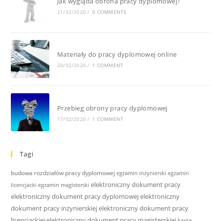
Jak wygląda obrona pracy dyplomowej?
21/02/2020
/
0 COMMENTS
Materiały do pracy dyplomowej online
20/02/2020
/
1 COMMENT
Przebieg obrony pracy dyplomowej
17/02/2020
/
1 COMMENT
Tagi
budowa rozdziałów pracy dyplomowej
egzamin inżynierski
egzamin
elektroniczny dokument pracy
licencjacki
egzamin magisterski
elektroniczny dokument pracy dyplomowej
elektroniczny
dokument pracy inżynierskiej
elektroniczny dokument pracy
licencjackiej
elektroniczny dokument pracy magisterskiej
karta