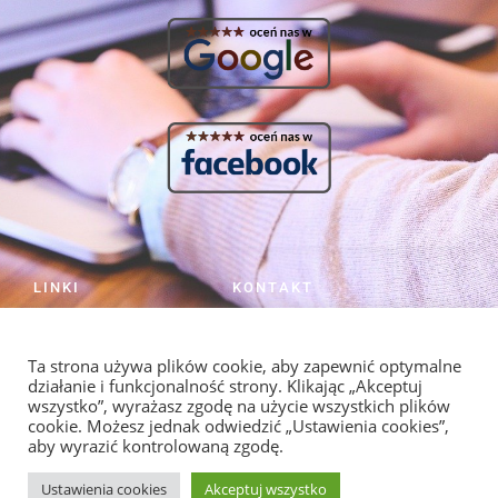
LINKI
KONTAKT
HOME
NIE ZWLEKAJ
PRACA NIE NAPISZE SIĘ SAMA!
Cennik
Ta strona używa plików cookie, aby zapewnić optymalne
Strzelców 19/5 Kraków
Kontakt
działanie i funkcjonalność strony. Klikając „Akceptuj
info@redagowanie-prac.pl
Regulamin i polityka
wszystko”, wyrażasz zgodę na użycie wszystkich plików
prywatności
redagowanieprac.pl@gmail.com
cookie. Możesz jednak odwiedzić „Ustawienia cookies”,
aby wyrazić kontrolowaną zgodę.
Facebook/redagowaniepracpl
Ustawienia cookies
Akceptuj wszystko