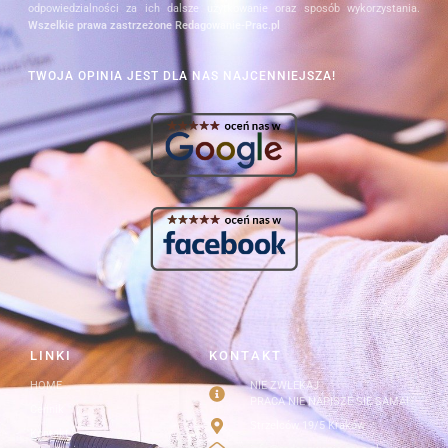
odpowiedzialności za ich dalsze użytkowanie oraz sposób wykorzystania.
Wszelkie prawa zastrzeżone Redagowanie-Prac.pl
TWOJA OPINIA JEST DLA NAS NAJCENNIEJSZA!
LINKI
KONTAKT
HOME
NIE ZWLEKAJ
PRACA NIE NAPISZE SIĘ SAMA!
Cennik
Strzelców 19/5 Kraków
Kontakt