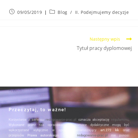
09/05/2019
Blog
/
II. Podejmujemy decyzje
Następny wpis
Tytuł pracy dyplomowej
Przeczytaj, to ważne!
Korzystanie z serwisu
redagowanie-prac.pl
oznacza akceptację
regulaminu
.
Wykonane przez nas opracowania i pomoce dydaktyczne mogą być
wykorzystane wyłącznie w sposób nienaruszający
art.272 kk
oraz
przepisów
Prawa autorskiego
. Serwis
redagowanie-prac.pl
nie ponosi