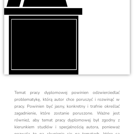
Temat pracy dyplomowej powinien odzwierciedlać
problematykę, którą autor chce poruszyć i rozwinąć w
pracy. Powinien być jasny, konkretny i trafnie określać
zagadnienie, które zostanie poruszone. Ważne jest
również, aby temat pracy dyplomowej był zgodny z
kierunkiem studiów i specjalnością autora, ponieważ
pozwala to na skupienie się na tematach, które są