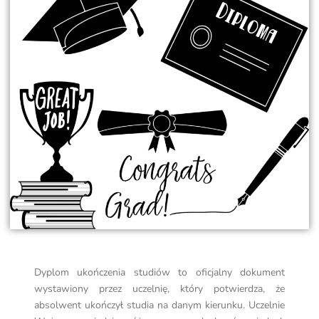
Dyplom ukończenia studiów to oficjalny dokument
wystawiony przez uczelnię, który potwierdza, że
absolwent ukończył studia na danym kierunku. Uczelnie