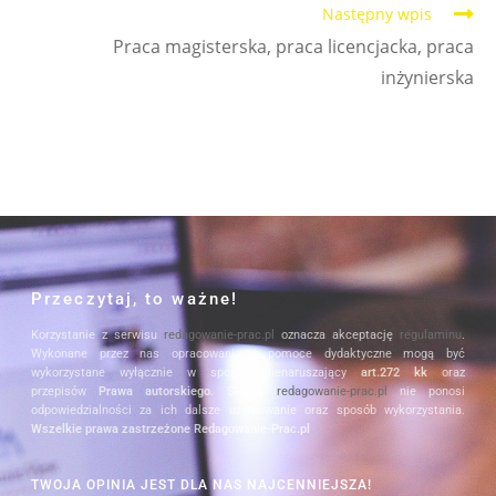
Następny wpis
Praca magisterska, praca licencjacka, praca
inżynierska
Przeczytaj, to ważne!
Korzystanie z serwisu
redagowanie-prac.pl
oznacza akceptację
regulaminu
.
Wykonane przez nas opracowania i pomoce dydaktyczne mogą być
wykorzystane wyłącznie w sposób nienaruszający
art.272 kk
oraz
przepisów
Prawa autorskiego
. Serwis
redagowanie-prac.pl
nie ponosi
odpowiedzialności za ich dalsze użytkowanie oraz sposób wykorzystania.
Wszelkie prawa zastrzeżone Redagowanie-Prac.pl
TWOJA OPINIA JEST DLA NAS NAJCENNIEJSZA!