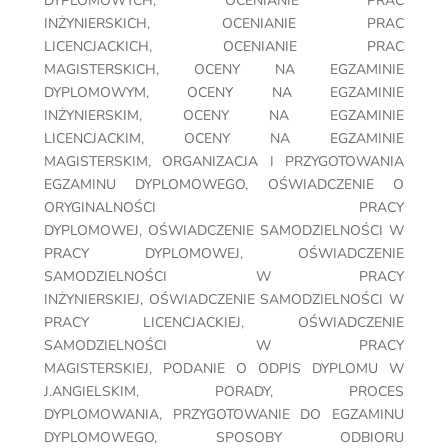
DYPLOMOWYCH
,
OCENIANIE PRAC
INŻYNIERSKICH
,
OCENIANIE PRAC
LICENCJACKICH
,
OCENIANIE PRAC
MAGISTERSKICH
,
OCENY NA EGZAMINIE
DYPLOMOWYM
,
OCENY NA EGZAMINIE
INŻYNIERSKIM
,
OCENY NA EGZAMINIE
LICENCJACKIM
,
OCENY NA EGZAMINIE
MAGISTERSKIM
,
ORGANIZACJA I PRZYGOTOWANIA
EGZAMINU DYPLOMOWEGO
,
OŚWIADCZENIE O
ORYGINALNOŚCI PRACY
DYPLOMOWEJ
,
OŚWIADCZENIE SAMODZIELNOŚCI W
PRACY DYPLOMOWEJ
,
OŚWIADCZENIE
SAMODZIELNOŚCI W PRACY
INŻYNIERSKIEJ
,
OŚWIADCZENIE SAMODZIELNOŚCI W
PRACY LICENCJACKIEJ
,
OŚWIADCZENIE
SAMODZIELNOŚCI W PRACY
MAGISTERSKIEJ
,
PODANIE O ODPIS DYPLOMU W
J.ANGIELSKIM
,
PORADY
,
PROCES
DYPLOMOWANIA
,
PRZYGOTOWANIE DO EGZAMINU
DYPLOMOWEGO
,
SPOSOBY ODBIORU