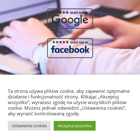
LINKI
KONTAKT
Ta strona używa plików cookie, aby zapewnić optymalne
HOME
NIE ZWLEKAJ
działanie i funkcjonalność strony. Klikając „Akceptuj
PRACA NIE NAPISZE SIĘ SAMA!
wszystko”, wyrażasz zgodę na użycie wszystkich plików
Cennik
Strzelców 19/5 Kraków
cookie. Możesz jednak odwiedzić „Ustawienia cookies”,
Kontakt
aby wyrazić kontrolowaną zgodę.
info@redagowanie-prac.pl
Regulamin i polityka
prywatności
redagowanieprac.pl@gmail.com
Ustawienia cookies
Akceptuj wszystko
Facebook/redagowaniepracpl