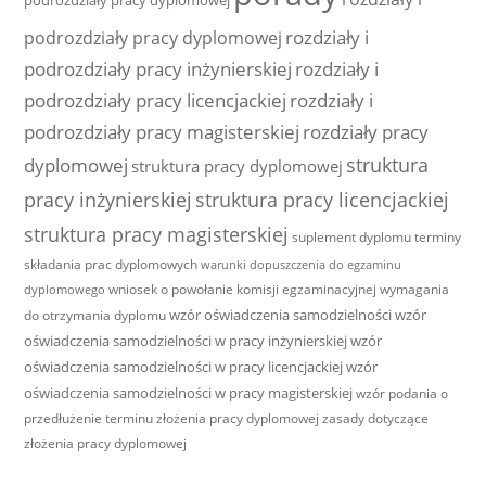
podrozdziały pracy dyplomowej
rozdziały i
podrozdziały pracy dyplomowej
podrozdziały pracy inżynierskiej
rozdziały i
podrozdziały pracy licencjackiej
rozdziały i
podrozdziały pracy magisterskiej
rozdziały pracy
struktura
dyplomowej
struktura pracy dyplomowej
pracy inżynierskiej
struktura pracy licencjackiej
struktura pracy magisterskiej
suplement dyplomu
terminy
składania prac dyplomowych
warunki dopuszczenia do egzaminu
wniosek o powołanie komisji egzaminacyjnej
wymagania
dyplomowego
wzór oświadczenia samodzielności
wzór
do otrzymania dyplomu
oświadczenia samodzielności w pracy inżynierskiej
wzór
oświadczenia samodzielności w pracy licencjackiej
wzór
oświadczenia samodzielności w pracy magisterskiej
wzór podania o
przedłużenie terminu złożenia pracy dyplomowej
zasady dotyczące
złożenia pracy dyplomowej