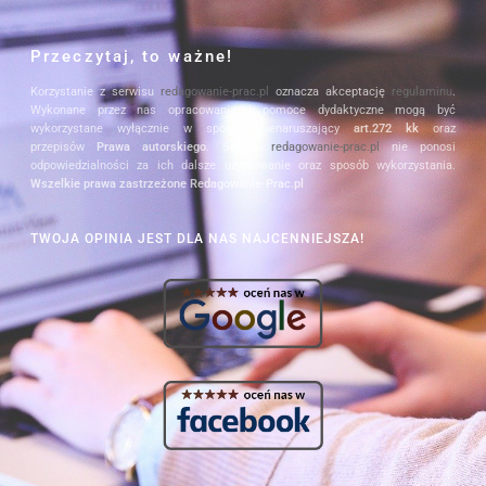
Przeczytaj, to ważne!
Korzystanie z serwisu
redagowanie-prac.pl
oznacza akceptację
regulaminu
.
Wykonane przez nas opracowania i pomoce dydaktyczne mogą być
wykorzystane wyłącznie w sposób nienaruszający
art.272 kk
oraz
przepisów
Prawa autorskiego
. Serwis
redagowanie-prac.pl
nie ponosi
odpowiedzialności za ich dalsze użytkowanie oraz sposób wykorzystania.
Wszelkie prawa zastrzeżone Redagowanie-Prac.pl
TWOJA OPINIA JEST DLA NAS NAJCENNIEJSZA!