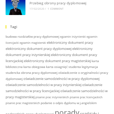
Przebieg obrony pracy dyplomowej
17/02/2020
/
1 COMMENT
Tagi
budowa rozdziałów pracy dyplomowej
egzamin inżynierski
egzamin
elektroniczny dokument pracy
licencjacki
egzamin magisterski
elektroniczny dokument pracy dyplomowej
elektroniczny
dokument pracy inżynierskiej
elektroniczny dokument pracy
licencjackiej
elektroniczny dokument pracy magisterskiej
karta
biblioteczna
karta obiegowa
karta osiagnięć studenta
legitymacja
studencka
obrona pracy dyplomowej
oświadczenie o oryginalności pracy
oświadczenie samodzielności w pracy dyplomowej
dyplomowej
oświadczenie samodzielności w pracy inżynierskiej
oświadczenie
samodzielności w pracy licencjackiej
oświadczenie samodzielności w
pracy magisterskiej
pisanie prac inżynierskich
pisanie prac licencjackich
podanie o odpis dyplomu w j.angielskim
pisanie prac magisterskich
porady
rozdziały i