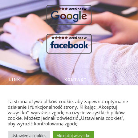
LINKI
KONTAKT
HOME
NIE ZWLEKAJ
PRACA NIE NAPISZE SIĘ SAMA!
Cennik
Ta strona używa plików cookie, aby zapewnić optymalne
Strzelców 19/5 Kraków
Kontakt
działanie i funkcjonalność strony. Klikając „Akceptuj
info@redagowanie-prac.pl
Regulamin i polityka
wszystko”, wyrażasz zgodę na użycie wszystkich plików
prywatności
redagowanieprac.pl@gmail.com
cookie. Możesz jednak odwiedzić „Ustawienia cookies”,
aby wyrazić kontrolowaną zgodę.
Facebook/redagowaniepracpl
Ustawienia cookies
Akceptuj wszystko