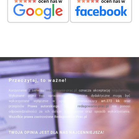
Przeczytaj, to ważne!
Korzystanie z serwisu
redagowanie-prac.pl
oznacza akceptację
regulaminu
.
Wykonane przez nas opracowania i pomoce dydaktyczne mogą być
wykorzystane wyłącznie w sposób nienaruszający
art.272 kk
oraz
przepisów
Prawa autorskiego
. Serwis
redagowanie-prac.pl
nie ponosi
odpowiedzialności za ich dalsze użytkowanie oraz sposób wykorzystania.
Wszelkie prawa zastrzeżone Redagowanie-Prac.pl
TWOJA OPINIA JEST DLA NAS NAJCENNIEJSZA!