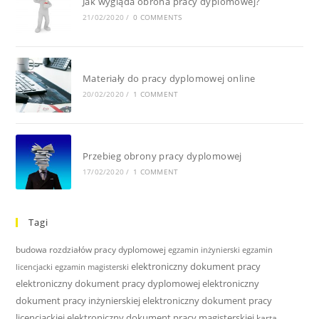
Jak wygląda obrona pracy dyplomowej?
21/02/2020
/
0 COMMENTS
Materiały do pracy dyplomowej online
20/02/2020
/
1 COMMENT
Przebieg obrony pracy dyplomowej
17/02/2020
/
1 COMMENT
Tagi
budowa rozdziałów pracy dyplomowej
egzamin inżynierski
egzamin
elektroniczny dokument pracy
licencjacki
egzamin magisterski
elektroniczny dokument pracy dyplomowej
elektroniczny
dokument pracy inżynierskiej
elektroniczny dokument pracy
licencjackiej
elektroniczny dokument pracy magisterskiej
karta