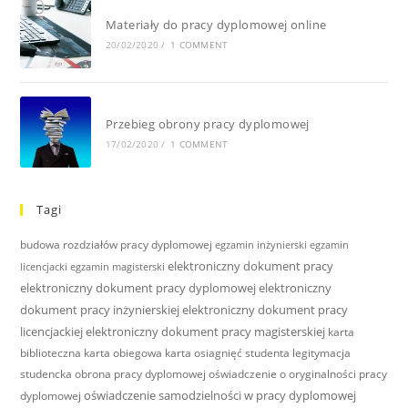
Materiały do pracy dyplomowej online
20/02/2020
/
1 COMMENT
Przebieg obrony pracy dyplomowej
17/02/2020
/
1 COMMENT
Tagi
budowa rozdziałów pracy dyplomowej
egzamin inżynierski
egzamin
elektroniczny dokument pracy
licencjacki
egzamin magisterski
elektroniczny dokument pracy dyplomowej
elektroniczny
dokument pracy inżynierskiej
elektroniczny dokument pracy
licencjackiej
elektroniczny dokument pracy magisterskiej
karta
biblioteczna
karta obiegowa
karta osiagnięć studenta
legitymacja
studencka
obrona pracy dyplomowej
oświadczenie o oryginalności pracy
oświadczenie samodzielności w pracy dyplomowej
dyplomowej