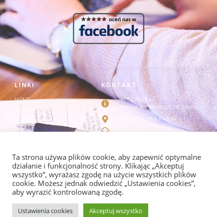
LINKI
KONTAKT
HOME
NIE ZWLEKAJ
PRACA NIE NAPISZE SIĘ SAMA!
Cennik
Strzelców 19/5 Kraków
Kontakt
info@redagowanie-prac.pl
Regulamin i polityka
prywatności
redagowanieprac.pl@gmail.com
Facebook/redagowaniepracpl
Ta strona używa plików cookie, aby zapewnić optymalne
działanie i funkcjonalność strony. Klikając „Akceptuj
wszystko”, wyrażasz zgodę na użycie wszystkich plików
cookie. Możesz jednak odwiedzić „Ustawienia cookies”,
aby wyrazić kontrolowaną zgodę.
POLITYKA PRYWATNOŚCI I REGULAMIN
Ustawienia cookies
Akceptuj wszystko