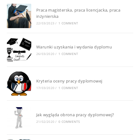
Praca magisterska, praca licencjacka, praca
inżynierska
22/03/2023
/
1 COMMENT
Warunki uzyskania i wydania dyplomu
26/03/2020
/
1 COMMENT
Kryteria oceny pracy dyplomowej
17/03/2020
/
1 COMMENT
Jak wygląda obrona pracy dyplomowej?
21/02/2020
/
0 COMMENTS