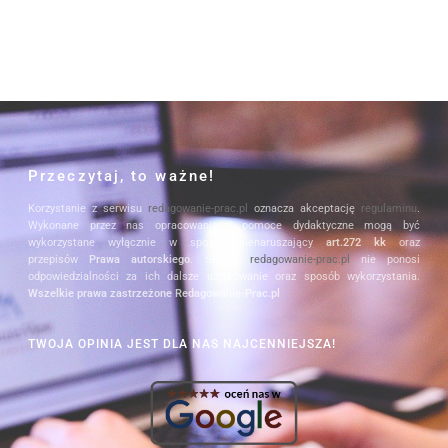
Przeczytaj, to ważne!
Korzystanie z serwisu
redagowanie-prac.pl
oznacza akceptację
regulaminu
.
Wykonane przez nas opracowania i pomoce dydaktyczne mogą być
wykorzystane wyłącznie w sposób nienaruszający
art.272 kk
oraz
przepisów
Prawa autorskiego
. Serwis
redagowanie-prac.pl
nie ponosi
odpowiedzialności za ich dalsze użytkowanie oraz sposób wykorzystania.
Wszelkie prawa zastrzeżone Redagowanie-Prac.pl
TWOJA OPINIA JEST DLA NAS NAJCENNIEJSZA!