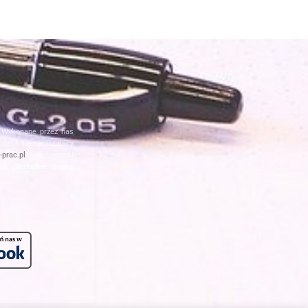
. Wykonane przez nas
posób nienaruszający
prac.pl
nie ponosi
nia.
Wszelkie prawa