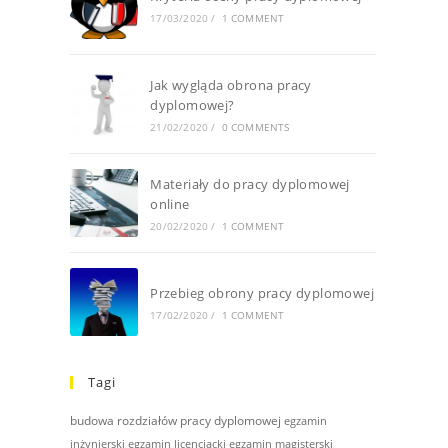
17/03/2020
/
1 COMMENT
Jak wygląda obrona pracy
dyplomowej?
21/02/2020
/
0 COMMENTS
Materiały do pracy dyplomowej
online
20/02/2020
/
1 COMMENT
Przebieg obrony pracy dyplomowej
17/02/2020
/
1 COMMENT
Tagi
budowa rozdziałów pracy dyplomowej
egzamin
inżynierski
egzamin licencjacki
egzamin magisterski