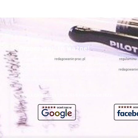
Przeczytaj, to ważne!
Korzystanie z serwisu
redagowanie-prac.pl
oznacza akceptację
regulaminu
opracowania i pomoce dydaktyczne mogą być wykorzystane wyłącznie w s
art.272 kk
oraz przepisów
Prawa autorskiego
. Serwis
redagowanie-
odpowiedzialności za ich dalsze użytkowanie oraz sposób wykorzysta
zastrzeżone Redagowanie-Prac.pl
TWOJA OPINIA JEST DLA NAS NAJCENNIEJSZA!