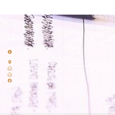
KONTAKT
LINKI
NIE ZWLEKAJ
HOME
PRACA NIE NAPISZE SIĘ
Cennik
SAMA!
Kontakt
Strzelców 19/5 Kraków
Regulamin i polityka prywatności
info@redagowanie-prac.pl
redagowanieprac.pl@gmail.com
Facebook/redagowaniepracpl