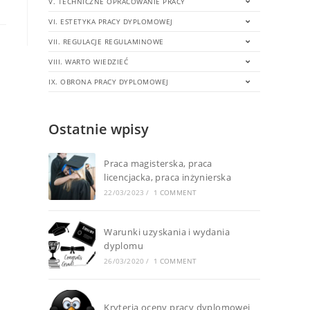
V. TECHNICZNE OPRACOWANIE PRACY
VI. ESTETYKA PRACY DYPLOMOWEJ
VII. REGULACJE REGULAMINOWE
VIII. WARTO WIEDZIEĆ
IX. OBRONA PRACY DYPLOMOWEJ
Ostatnie wpisy
Praca magisterska, praca
licencjacka, praca inżynierska
22/03/2023
/
1 COMMENT
Warunki uzyskania i wydania
dyplomu
26/03/2020
/
1 COMMENT
Kryteria oceny pracy dyplomowej