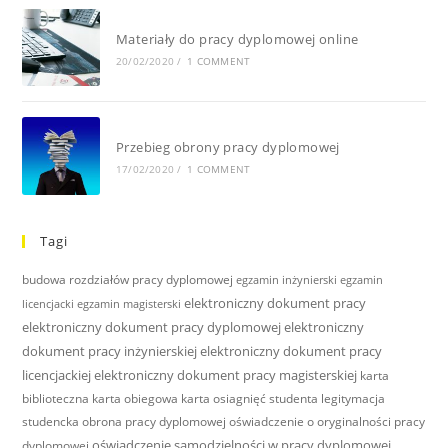
Materiały do pracy dyplomowej online
20/02/2020
/
1 COMMENT
Przebieg obrony pracy dyplomowej
17/02/2020
/
1 COMMENT
Tagi
budowa rozdziałów pracy dyplomowej
egzamin inżynierski
egzamin
elektroniczny dokument pracy
licencjacki
egzamin magisterski
elektroniczny dokument pracy dyplomowej
elektroniczny
dokument pracy inżynierskiej
elektroniczny dokument pracy
licencjackiej
elektroniczny dokument pracy magisterskiej
karta
biblioteczna
karta obiegowa
karta osiagnięć studenta
legitymacja
studencka
obrona pracy dyplomowej
oświadczenie o oryginalności pracy
oświadczenie samodzielności w pracy dyplomowej
dyplomowej