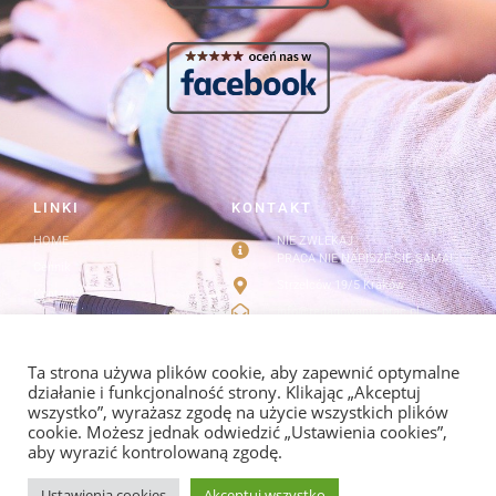
LINKI
KONTAKT
HOME
NIE ZWLEKAJ
PRACA NIE NAPISZE SIĘ SAMA!
Cennik
Strzelców 19/5 Kraków
Kontakt
info@redagowanie-prac.pl
Regulamin i polityka
prywatności
redagowanieprac.pl@gmail.com
Facebook/redagowaniepracpl
Ta strona używa plików cookie, aby zapewnić optymalne
działanie i funkcjonalność strony. Klikając „Akceptuj
wszystko”, wyrażasz zgodę na użycie wszystkich plików
cookie. Możesz jednak odwiedzić „Ustawienia cookies”,
aby wyrazić kontrolowaną zgodę.
POLITYKA PRYWATNOŚCI I REGULAMIN
Ustawienia cookies
Akceptuj wszystko