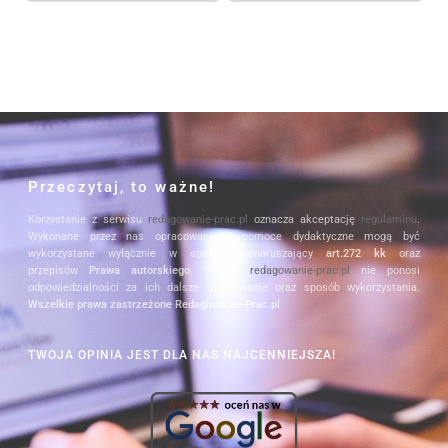
Przeczytaj, to ważne!
Korzystanie z serwisu
redagowanie-prac.pl
oznacza akceptację
regulaminu
.
Wykonane przez nas opracowania i pomoce dydaktyczne mogą być
wykorzystane wyłącznie w sposób nienaruszający
art.272 kk
oraz
przepisów
Prawa autorskiego
. Serwis
redagowanie-prac.pl
nie ponosi
odpowiedzialności za ich dalsze użytkowanie oraz sposób wykorzystania.
Wszelkie prawa zastrzeżone Redagowanie-Prac.pl
TWOJA OPINIA JEST DLA NAS NAJCENNIEJSZA!