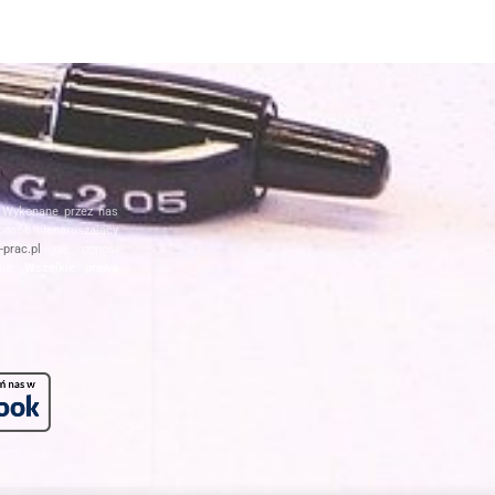
. Wykonane przez nas
posób nienaruszający
prac.pl
nie ponosi
nia.
Wszelkie prawa