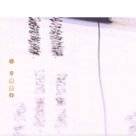
KONTAKT
LINKI
NIE ZWLEKAJ
HOME
PRACA NIE NAPISZE SIĘ
Cennik
SAMA!
Kontakt
Strzelców 19/5 Kraków
Regulamin i polityka prywatności
info@redagowanie-prac.pl
redagowanieprac.pl@gmail.com
Facebook/redagowaniepracpl