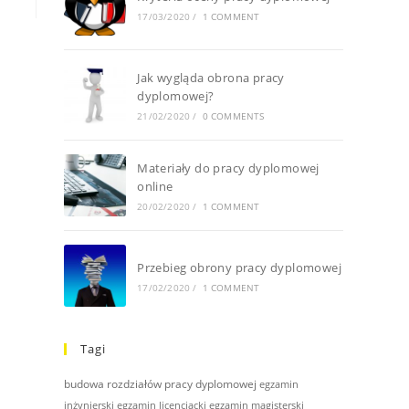
17/03/2020
/
1 COMMENT
Jak wygląda obrona pracy
dyplomowej?
21/02/2020
/
0 COMMENTS
Materiały do pracy dyplomowej
online
20/02/2020
/
1 COMMENT
Przebieg obrony pracy dyplomowej
17/02/2020
/
1 COMMENT
Tagi
budowa rozdziałów pracy dyplomowej
egzamin
inżynierski
egzamin licencjacki
egzamin magisterski