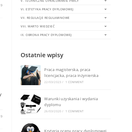
V. TECHNICZNE OPRACOWANIE PRACY
19
VI. ESTETYKA PRACY DYPLOMOWEJ
VII. REGULACJE REGULAMINOWE
VIII. WARTO WIEDZIEĆ
IX. OBRONA PRACY DYPLOMOWEJ
Ostatnie wpisy
Praca magisterska, praca
licencjacka, praca inżynierska
22/03/2023
/
1 COMMENT
y
Warunki uzyskania i wydania
dyplomu
26/03/2020
/
1 COMMENT
19
Kryteria oceny pracy dyplomowej