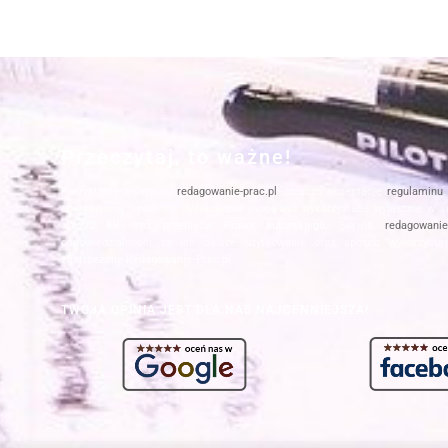
Przeczytaj, to ważne!
Korzystanie z serwisu
redagowanie-prac.pl
oznacza akceptację
regulaminu
opracowania i pomoce dydaktyczne mogą być wykorzystane wyłącznie w s
art.272 kk
oraz przepisów
Prawa autorskiego
. Serwis
redagowanie-
odpowiedzialności za ich dalsze użytkowanie oraz sposób wykorzysta
zastrzeżone Redagowanie-Prac.pl
TWOJA OPINIA JEST DLA NAS NAJCENNIEJSZA!