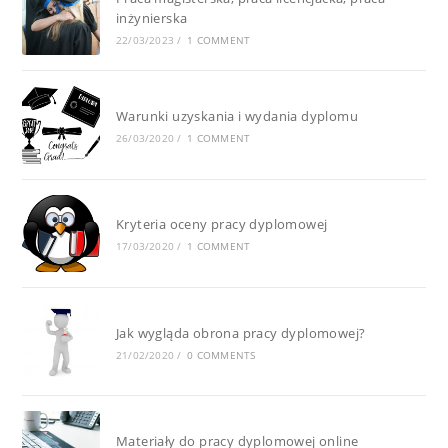
inżynierska
22/03/2023
/
1 COMMENT
Warunki uzyskania i wydania dyplomu
26/03/2020
/
1 COMMENT
Kryteria oceny pracy dyplomowej
17/03/2020
/
1 COMMENT
Jak wygląda obrona pracy dyplomowej?
21/02/2020
/
0 COMMENTS
Materiały do pracy dyplomowej online