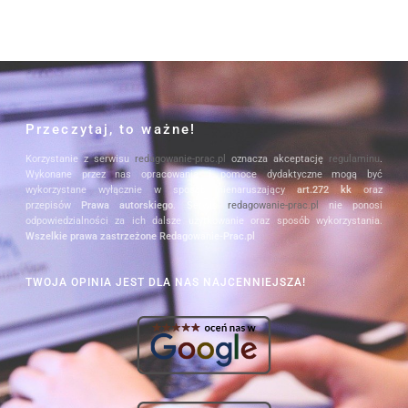
Przeczytaj, to ważne!
Korzystanie z serwisu
redagowanie-prac.pl
oznacza akceptację
regulaminu
.
Wykonane przez nas opracowania i pomoce dydaktyczne mogą być
wykorzystane wyłącznie w sposób nienaruszający
art.272 kk
oraz
przepisów
Prawa autorskiego
. Serwis
redagowanie-prac.pl
nie ponosi
odpowiedzialności za ich dalsze użytkowanie oraz sposób wykorzystania.
Wszelkie prawa zastrzeżone Redagowanie-Prac.pl
TWOJA OPINIA JEST DLA NAS NAJCENNIEJSZA!