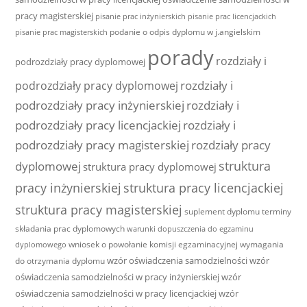
pracy magisterskiej
pisanie prac inżynierskich
pisanie prac licencjackich
podanie o odpis dyplomu w j.angielskim
pisanie prac magisterskich
porady
rozdziały i
podrozdziały pracy dyplomowej
rozdziały i
podrozdziały pracy dyplomowej
podrozdziały pracy inżynierskiej
rozdziały i
podrozdziały pracy licencjackiej
rozdziały i
podrozdziały pracy magisterskiej
rozdziały pracy
struktura
dyplomowej
struktura pracy dyplomowej
pracy inżynierskiej
struktura pracy licencjackiej
struktura pracy magisterskiej
suplement dyplomu
terminy
składania prac dyplomowych
warunki dopuszczenia do egzaminu
wniosek o powołanie komisji egzaminacyjnej
wymagania
dyplomowego
wzór oświadczenia samodzielności
wzór
do otrzymania dyplomu
oświadczenia samodzielności w pracy inżynierskiej
wzór
oświadczenia samodzielności w pracy licencjackiej
wzór