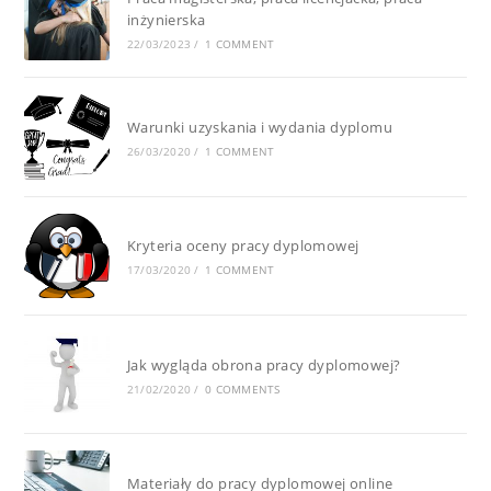
inżynierska
22/03/2023
/
1 COMMENT
Warunki uzyskania i wydania dyplomu
26/03/2020
/
1 COMMENT
Kryteria oceny pracy dyplomowej
17/03/2020
/
1 COMMENT
Jak wygląda obrona pracy dyplomowej?
21/02/2020
/
0 COMMENTS
Materiały do pracy dyplomowej online