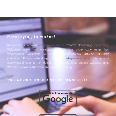
Przeczytaj, to ważne!
Korzystanie z serwisu
redagowanie-prac.pl
oznacza akceptację
regulaminu
.
Wykonane przez nas opracowania i pomoce dydaktyczne mogą być
wykorzystane wyłącznie w sposób nienaruszający
art.272 kk
oraz
przepisów
Prawa autorskiego
. Serwis
redagowanie-prac.pl
nie ponosi
odpowiedzialności za ich dalsze użytkowanie oraz sposób wykorzystania.
Wszelkie prawa zastrzeżone Redagowanie-Prac.pl
TWOJA OPINIA JEST DLA NAS NAJCENNIEJSZA!