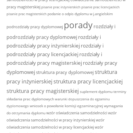
pracy magisterskiej
pisanie prac inżynierskich
pisanie prac licencjackich
podanie o odpis dyplomu w j.angielskim
pisanie prac magisterskich
porady
rozdziały i
podrozdziały pracy dyplomowej
rozdziały i
podrozdziały pracy dyplomowej
podrozdziały pracy inżynierskiej
rozdziały i
podrozdziały pracy licencjackiej
rozdziały i
podrozdziały pracy magisterskiej
rozdziały pracy
struktura
dyplomowej
struktura pracy dyplomowej
pracy inżynierskiej
struktura pracy licencjackiej
struktura pracy magisterskiej
suplement dyplomu
terminy
składania prac dyplomowych
warunki dopuszczenia do egzaminu
wniosek o powołanie komisji egzaminacyjnej
wymagania
dyplomowego
wzór oświadczenia samodzielności
wzór
do otrzymania dyplomu
oświadczenia samodzielności w pracy inżynierskiej
wzór
oświadczenia samodzielności w pracy licencjackiej
wzór