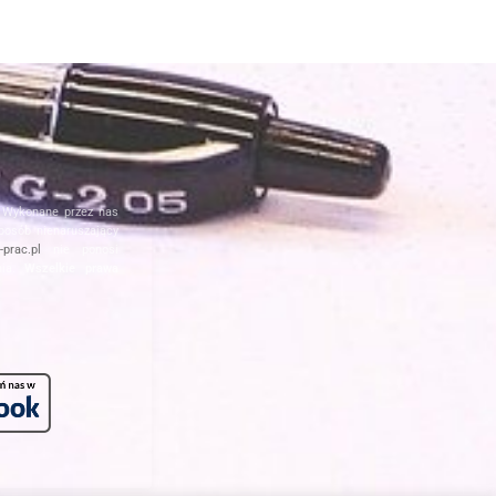
. Wykonane przez nas
posób nienaruszający
prac.pl
nie ponosi
nia.
Wszelkie prawa