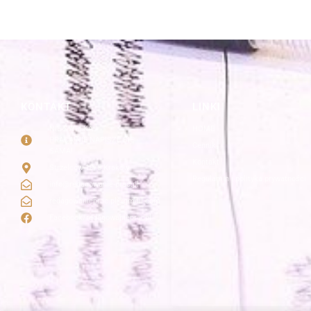
KONTAKT
LINKI
NIE ZWLEKAJ
HOME
PRACA NIE NAPISZE SIĘ
Cennik
SAMA!
Kontakt
Strzelców 19/5 Kraków
Regulamin i polityka prywatności
info@redagowanie-prac.pl
redagowanieprac.pl@gmail.com
Facebook/redagowaniepracpl