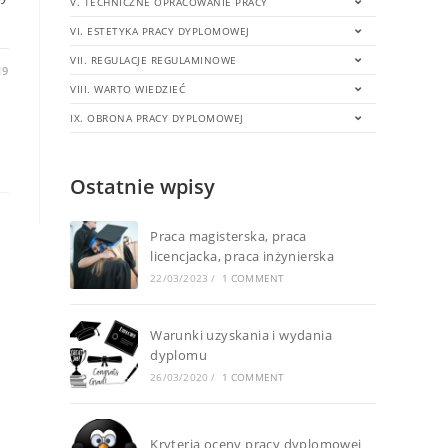
V. TECHNICZNE OPRACOWANIE PRACY
VI. ESTETYKA PRACY DYPLOMOWEJ
VII. REGULACJE REGULAMINOWE
19
VIII. WARTO WIEDZIEĆ
IX. OBRONA PRACY DYPLOMOWEJ
Ostatnie wpisy
Praca magisterska, praca
licencjacka, praca inżynierska
22/03/2023
/
1 COMMENT
Warunki uzyskania i wydania
dyplomu
26/03/2020
/
1 COMMENT
Kryteria oceny pracy dyplomowej