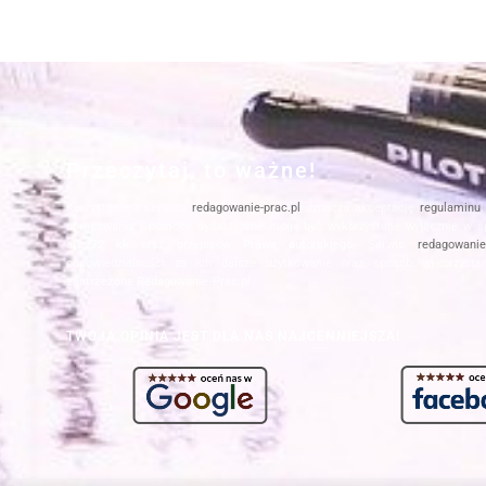
Przeczytaj, to ważne!
Korzystanie z serwisu
redagowanie-prac.pl
oznacza akceptację
regulaminu
opracowania i pomoce dydaktyczne mogą być wykorzystane wyłącznie w s
art.272 kk
oraz przepisów
Prawa autorskiego
. Serwis
redagowanie-
odpowiedzialności za ich dalsze użytkowanie oraz sposób wykorzysta
zastrzeżone Redagowanie-Prac.pl
TWOJA OPINIA JEST DLA NAS NAJCENNIEJSZA!