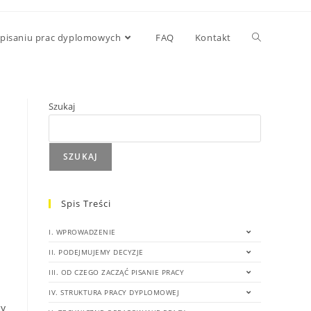
 pisaniu prac dyplomowych
FAQ
Kontakt
Szukaj
SZUKAJ
Spis Treści
I. WPROWADZENIE
II. PODEJMUJEMY DECYZJE
III. OD CZEGO ZACZĄĆ PISANIE PRACY
IV. STRUKTURA PRACY DYPLOMOWEJ
cy