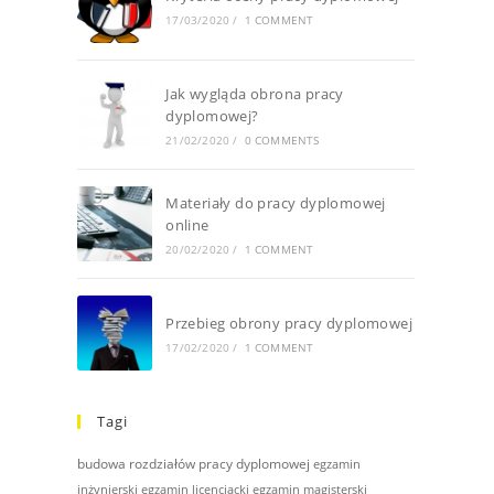
17/03/2020
/
1 COMMENT
Jak wygląda obrona pracy
dyplomowej?
21/02/2020
/
0 COMMENTS
Materiały do pracy dyplomowej
online
20/02/2020
/
1 COMMENT
Przebieg obrony pracy dyplomowej
17/02/2020
/
1 COMMENT
Tagi
budowa rozdziałów pracy dyplomowej
egzamin
inżynierski
egzamin licencjacki
egzamin magisterski