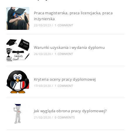
Praca magisterska, praca licencjacka, praca
inżynierska
22/03/2023
/
1 COMMENT
Warunki uzyskania i wydania dyplomu
26/03/2020
/
1 COMMENT
Kryteria oceny pracy dyplomowej
17/03/2020
/
1 COMMENT
Jak wygląda obrona pracy dyplomowej?
21/02/2020
/
0 COMMENTS