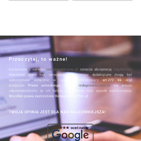
Przeczytaj, to ważne!
Korzystanie z serwisu
redagowanie-prac.pl
oznacza akceptację
regulaminu
.
Wykonane przez nas opracowania i pomoce dydaktyczne mogą być
wykorzystane wyłącznie w sposób nienaruszający
art.272 kk
oraz
przepisów
Prawa autorskiego
. Serwis
redagowanie-prac.pl
nie ponosi
odpowiedzialności za ich dalsze użytkowanie oraz sposób wykorzystania.
Wszelkie prawa zastrzeżone Redagowanie-Prac.pl
TWOJA OPINIA JEST DLA NAS NAJCENNIEJSZA!