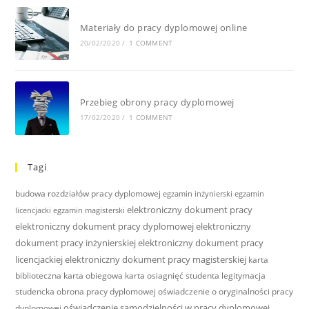
Materiały do pracy dyplomowej online
20/02/2020
/
1 COMMENT
Przebieg obrony pracy dyplomowej
17/02/2020
/
1 COMMENT
Tagi
budowa rozdziałów pracy dyplomowej
egzamin inżynierski
egzamin
elektroniczny dokument pracy
licencjacki
egzamin magisterski
elektroniczny dokument pracy dyplomowej
elektroniczny
dokument pracy inżynierskiej
elektroniczny dokument pracy
licencjackiej
elektroniczny dokument pracy magisterskiej
karta
biblioteczna
karta obiegowa
karta osiagnięć studenta
legitymacja
studencka
obrona pracy dyplomowej
oświadczenie o oryginalności pracy
oświadczenie samodzielności w pracy dyplomowej
dyplomowej