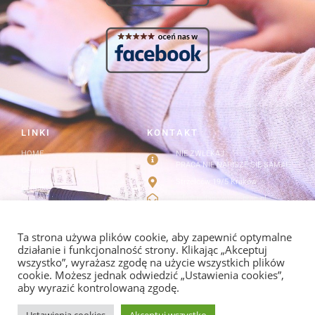
LINKI
KONTAKT
HOME
NIE ZWLEKAJ
PRACA NIE NAPISZE SIĘ SAMA!
Cennik
Strzelców 19/5 Kraków
Kontakt
info@redagowanie-prac.pl
Regulamin i polityka
prywatności
redagowanieprac.pl@gmail.com
Facebook/redagowaniepracpl
Ta strona używa plików cookie, aby zapewnić optymalne
działanie i funkcjonalność strony. Klikając „Akceptuj
wszystko”, wyrażasz zgodę na użycie wszystkich plików
cookie. Możesz jednak odwiedzić „Ustawienia cookies”,
aby wyrazić kontrolowaną zgodę.
POLITYKA PRYWATNOŚCI I REGULAMIN