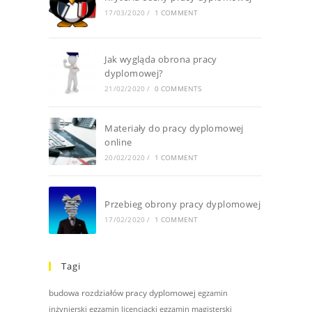
17/03/2020
/
1 COMMENT
Jak wygląda obrona pracy
dyplomowej?
21/02/2020
/
0 COMMENTS
Materiały do pracy dyplomowej
online
20/02/2020
/
1 COMMENT
Przebieg obrony pracy dyplomowej
17/02/2020
/
1 COMMENT
Tagi
budowa rozdziałów pracy dyplomowej
egzamin
inżynierski
egzamin licencjacki
egzamin magisterski