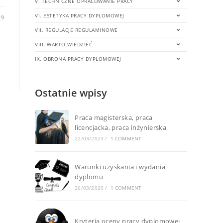
V. TECHNICZNE OPRACOWANIE PRACY
VI. ESTETYKA PRACY DYPLOMOWEJ
19
VII. REGULACJE REGULAMINOWE
VIII. WARTO WIEDZIEĆ
IX. OBRONA PRACY DYPLOMOWEJ
Ostatnie wpisy
Praca magisterska, praca
licencjacka, praca inżynierska
22/03/2023
/
1 COMMENT
Warunki uzyskania i wydania
dyplomu
26/03/2020
/
1 COMMENT
Kryteria oceny pracy dyplomowej