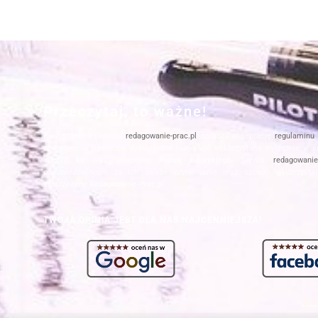
Przeczytaj, to ważne!
Korzystanie z serwisu
redagowanie-prac.pl
oznacza akceptację
regulaminu
opracowania i pomoce dydaktyczne mogą być wykorzystane wyłącznie w s
art.272 kk
oraz przepisów
Prawa autorskiego
. Serwis
redagowanie-
odpowiedzialności za ich dalsze użytkowanie oraz sposób wykorzysta
zastrzeżone Redagowanie-Prac.pl
TWOJA OPINIA JEST DLA NAS NAJCENNIEJSZA!