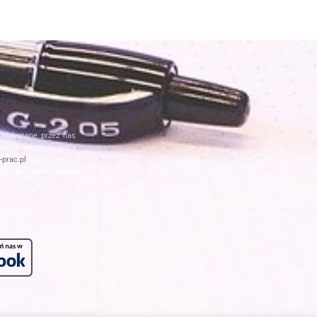
. Wykonane przez nas
posób nienaruszający
prac.pl
nie ponosi
nia.
Wszelkie prawa