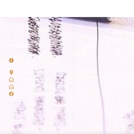
KONTAKT
LINKI
NIE ZWLEKAJ
HOME
PRACA NIE NAPISZE SIĘ
Cennik
SAMA!
Kontakt
Strzelców 19/5 Kraków
Regulamin i polityka prywatności
info@redagowanie-prac.pl
redagowanieprac.pl@gmail.com
Facebook/redagowaniepracpl