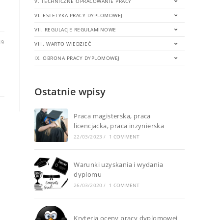
V. TECHNICZNE OPRACOWANIE PRACY
VI. ESTETYKA PRACY DYPLOMOWEJ
VII. REGULACJE REGULAMINOWE
19
VIII. WARTO WIEDZIEĆ
IX. OBRONA PRACY DYPLOMOWEJ
Ostatnie wpisy
Praca magisterska, praca
licencjacka, praca inżynierska
22/03/2023
/
1 COMMENT
Warunki uzyskania i wydania
dyplomu
26/03/2020
/
1 COMMENT
Kryteria oceny pracy dyplomowej