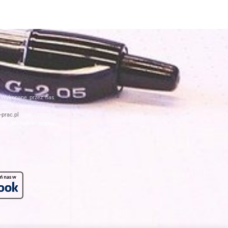
. Wykonane przez nas
posób nienaruszający
prac.pl
nie ponosi
nia.
Wszelkie prawa