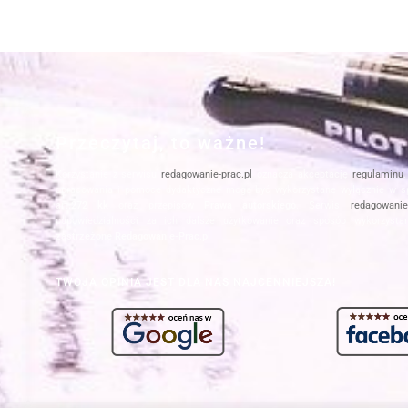
Przeczytaj, to ważne!
Korzystanie z serwisu
redagowanie-prac.pl
oznacza akceptację
regulaminu
opracowania i pomoce dydaktyczne mogą być wykorzystane wyłącznie w s
art.272 kk
oraz przepisów
Prawa autorskiego
. Serwis
redagowanie-
odpowiedzialności za ich dalsze użytkowanie oraz sposób wykorzysta
zastrzeżone Redagowanie-Prac.pl
TWOJA OPINIA JEST DLA NAS NAJCENNIEJSZA!