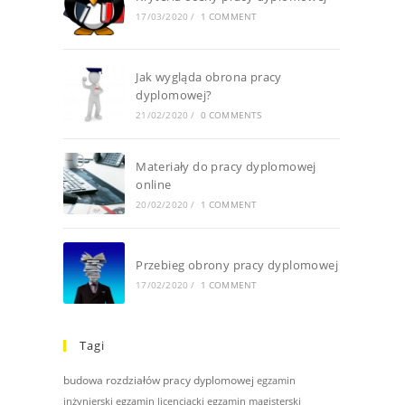
17/03/2020
/
1 COMMENT
Jak wygląda obrona pracy
dyplomowej?
21/02/2020
/
0 COMMENTS
Materiały do pracy dyplomowej
online
20/02/2020
/
1 COMMENT
Przebieg obrony pracy dyplomowej
17/02/2020
/
1 COMMENT
Tagi
budowa rozdziałów pracy dyplomowej
egzamin
inżynierski
egzamin licencjacki
egzamin magisterski