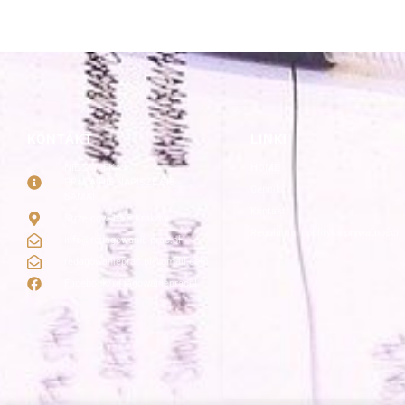
KONTAKT
LINKI
NIE ZWLEKAJ
HOME
PRACA NIE NAPISZE SIĘ
Cennik
SAMA!
Kontakt
Strzelców 19/5 Kraków
Regulamin i polityka prywatności
info@redagowanie-prac.pl
redagowanieprac.pl@gmail.com
Facebook/redagowaniepracpl