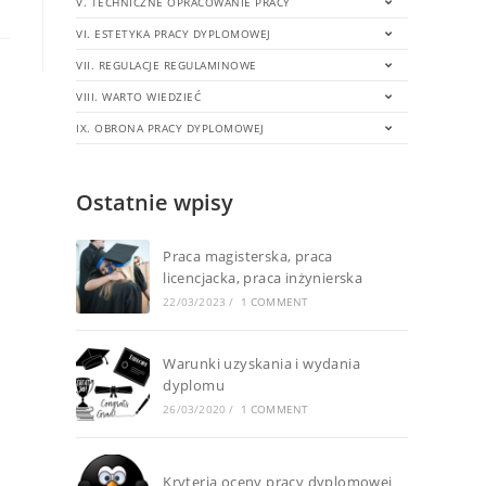
V. TECHNICZNE OPRACOWANIE PRACY
VI. ESTETYKA PRACY DYPLOMOWEJ
VII. REGULACJE REGULAMINOWE
VIII. WARTO WIEDZIEĆ
IX. OBRONA PRACY DYPLOMOWEJ
Ostatnie wpisy
Praca magisterska, praca
licencjacka, praca inżynierska
22/03/2023
/
1 COMMENT
Warunki uzyskania i wydania
dyplomu
26/03/2020
/
1 COMMENT
Kryteria oceny pracy dyplomowej