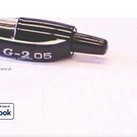
. Wykonane przez nas
posób nienaruszający
prac.pl
nie ponosi
nia.
Wszelkie prawa