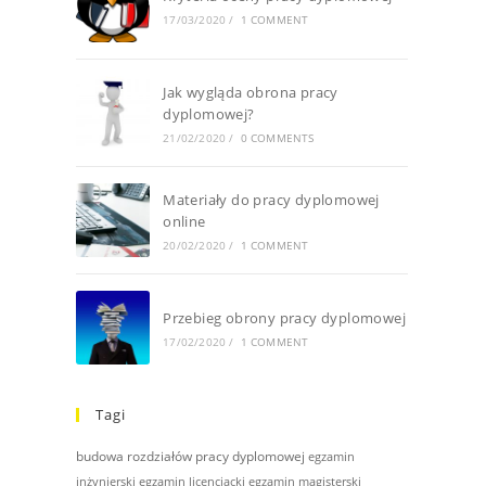
17/03/2020
/
1 COMMENT
Jak wygląda obrona pracy
dyplomowej?
21/02/2020
/
0 COMMENTS
Materiały do pracy dyplomowej
online
20/02/2020
/
1 COMMENT
Przebieg obrony pracy dyplomowej
17/02/2020
/
1 COMMENT
Tagi
budowa rozdziałów pracy dyplomowej
egzamin
inżynierski
egzamin licencjacki
egzamin magisterski