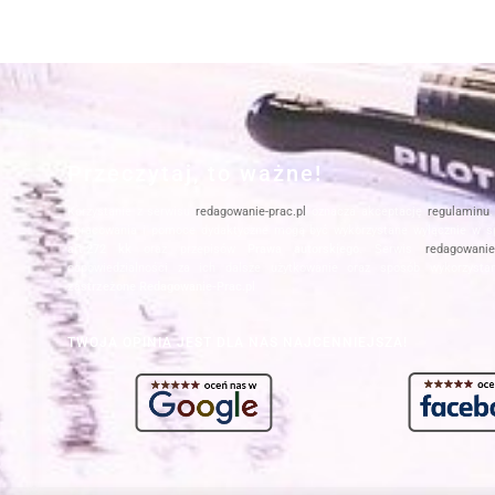
Przeczytaj, to ważne!
Korzystanie z serwisu
redagowanie-prac.pl
oznacza akceptację
regulaminu
opracowania i pomoce dydaktyczne mogą być wykorzystane wyłącznie w s
art.272 kk
oraz przepisów
Prawa autorskiego
. Serwis
redagowanie-
odpowiedzialności za ich dalsze użytkowanie oraz sposób wykorzysta
zastrzeżone Redagowanie-Prac.pl
TWOJA OPINIA JEST DLA NAS NAJCENNIEJSZA!