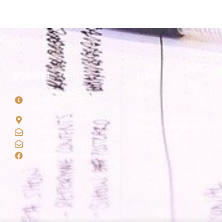
KONTAKT
LINKI
NIE ZWLEKAJ
HOME
PRACA NIE NAPISZE SIĘ
Cennik
SAMA!
Kontakt
Strzelców 19/5 Kraków
Regulamin i polityka prywatności
info@redagowanie-prac.pl
redagowanieprac.pl@gmail.com
Facebook/redagowaniepracpl