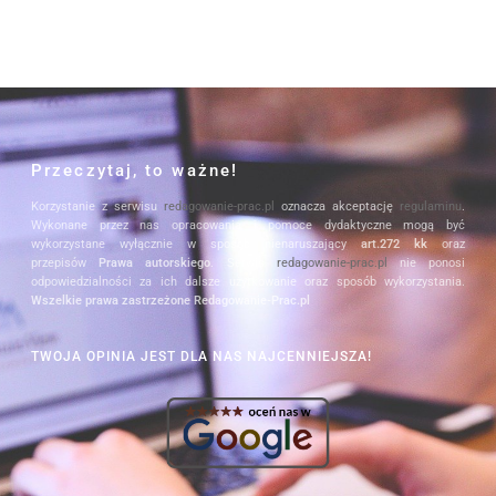
Przeczytaj, to ważne!
Korzystanie z serwisu
redagowanie-prac.pl
oznacza akceptację
regulaminu
.
Wykonane przez nas opracowania i pomoce dydaktyczne mogą być
wykorzystane wyłącznie w sposób nienaruszający
art.272 kk
oraz
przepisów
Prawa autorskiego
. Serwis
redagowanie-prac.pl
nie ponosi
odpowiedzialności za ich dalsze użytkowanie oraz sposób wykorzystania.
Wszelkie prawa zastrzeżone Redagowanie-Prac.pl
TWOJA OPINIA JEST DLA NAS NAJCENNIEJSZA!