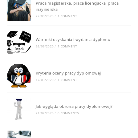
Praca magisterska, praca licencjacka, praca
inżynierska
22/03/2023
/
1 COMMENT
Warunki uzyskania i wydania dyplomu
26/03/2020
/
1 COMMENT
Kryteria oceny pracy dyplomowej
17/03/2020
/
1 COMMENT
Jak wygląda obrona pracy dyplomowej?
21/02/2020
/
0 COMMENTS