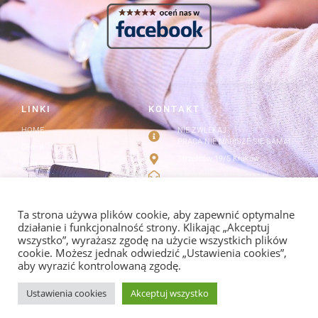
LINKI
KONTAKT
HOME
NIE ZWLEKAJ
PRACA NIE NAPISZE SIĘ SAMA!
Cennik
Strzelców 19/5 Kraków
Kontakt
info@redagowanie-prac.pl
Regulamin i polityka
prywatności
redagowanieprac.pl@gmail.com
Facebook/redagowaniepracpl
Ta strona używa plików cookie, aby zapewnić optymalne
działanie i funkcjonalność strony. Klikając „Akceptuj
wszystko”, wyrażasz zgodę na użycie wszystkich plików
cookie. Możesz jednak odwiedzić „Ustawienia cookies”,
aby wyrazić kontrolowaną zgodę.
POLITYKA PRYWATNOŚCI I REGULAMIN
Ustawienia cookies
Akceptuj wszystko
© COPYRIGHT 2013-
2026
, REDAGOWANIE-PRAC.PL. ALL RIGHTS RESERVED. CREATED BY
WORLDSIDE