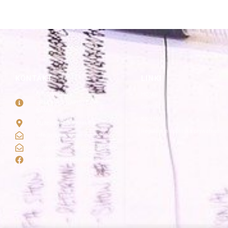
KONTAKT
LINKI
NIE ZWLEKAJ
HOME
PRACA NIE NAPISZE SIĘ
Cennik
SAMA!
Kontakt
Strzelców 19/5 Kraków
Regulamin i polityka prywatności
info@redagowanie-prac.pl
redagowanieprac.pl@gmail.com
Facebook/redagowaniepracpl