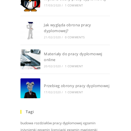
17/03/2020
/
1 COMMENT
Jak wygląda obrona pracy
dyplomowej?
21/02/2020
/
0 COMMENTS
Materiały do pracy dyplomowej
online
20/02/2020
/
1 COMMENT
Przebieg obrony pracy dyplomowej
17/02/2020
/
1 COMMENT
Tagi
budowa rozdziałów pracy dyplomowej
egzamin
inżynierski
egzamin licencjacki
egzamin magisterski