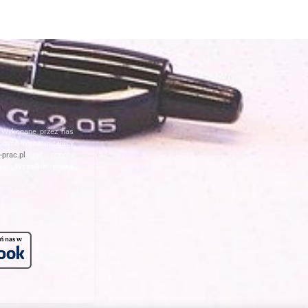
. Wykonane przez nas
posób nienaruszający
prac.pl
nie ponosi
nia.
Wszelkie prawa