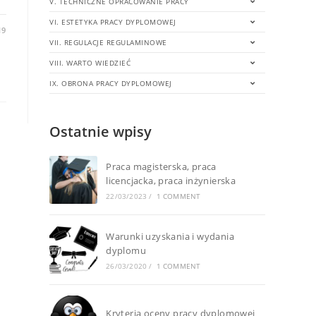
V. TECHNICZNE OPRACOWANIE PRACY
VI. ESTETYKA PRACY DYPLOMOWEJ
19
VII. REGULACJE REGULAMINOWE
VIII. WARTO WIEDZIEĆ
IX. OBRONA PRACY DYPLOMOWEJ
Ostatnie wpisy
Praca magisterska, praca
licencjacka, praca inżynierska
22/03/2023
/
1 COMMENT
Warunki uzyskania i wydania
dyplomu
26/03/2020
/
1 COMMENT
Kryteria oceny pracy dyplomowej