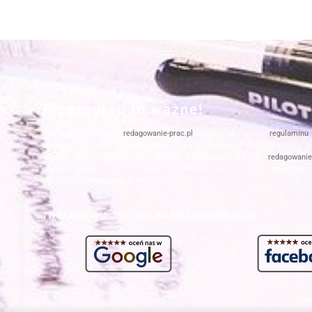
Przeczytaj, to ważne!
Korzystanie z serwisu
redagowanie-prac.pl
oznacza akceptację
regulaminu
opracowania i pomoce dydaktyczne mogą być wykorzystane wyłącznie w s
art.272 kk
oraz przepisów
Prawa autorskiego
. Serwis
redagowanie-
odpowiedzialności za ich dalsze użytkowanie oraz sposób wykorzysta
zastrzeżone Redagowanie-Prac.pl
TWOJA OPINIA JEST DLA NAS NAJCENNIEJSZA!