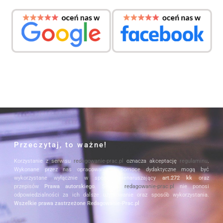
Przeczytaj, to ważne!
Korzystanie z serwisu
redagowanie-prac.pl
oznacza akceptację
regulaminu
.
Wykonane przez nas opracowania i pomoce dydaktyczne mogą być
wykorzystane wyłącznie w sposób nienaruszający
art.272 kk
oraz
przepisów
Prawa autorskiego
. Serwis
redagowanie-prac.pl
nie ponosi
odpowiedzialności za ich dalsze użytkowanie oraz sposób wykorzystania.
Wszelkie prawa zastrzeżone Redagowanie-Prac.pl