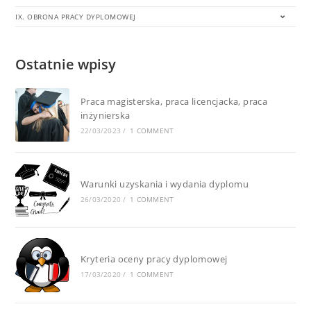
IX. OBRONA PRACY DYPLOMOWEJ
Ostatnie wpisy
Praca magisterska, praca licencjacka, praca
inżynierska
22/03/2023
/
1 COMMENT
Warunki uzyskania i wydania dyplomu
26/03/2020
/
1 COMMENT
Kryteria oceny pracy dyplomowej
17/03/2020
/
1 COMMENT