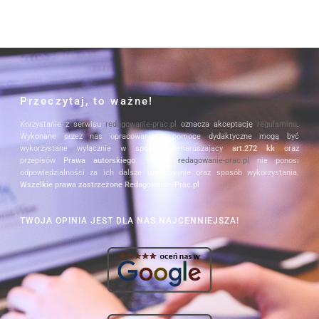
Przeczytaj, to ważne!
Korzystanie z serwisu
redagowanie-prac.pl
oznacza akceptację
regulaminu
.
Wykonane przez nas opracowania i pomoce dydaktyczne mogą być
wykorzystane wyłącznie w sposób nienaruszający
art.272 kk
oraz
przepisów
Prawa autorskiego
. Serwis
redagowanie-prac.pl
nie ponosi
odpowiedzialności za ich dalsze użytkowanie oraz sposób wykorzystania.
Wszelkie prawa zastrzeżone Redagowanie-Prac.pl
TWOJA OPINIA JEST DLA NAS NAJCENNIEJSZA!