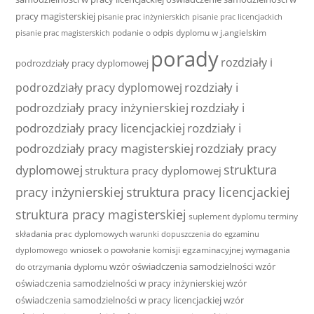
pracy magisterskiej
pisanie prac inżynierskich
pisanie prac licencjackich
podanie o odpis dyplomu w j.angielskim
pisanie prac magisterskich
porady
rozdziały i
podrozdziały pracy dyplomowej
rozdziały i
podrozdziały pracy dyplomowej
podrozdziały pracy inżynierskiej
rozdziały i
podrozdziały pracy licencjackiej
rozdziały i
podrozdziały pracy magisterskiej
rozdziały pracy
struktura
dyplomowej
struktura pracy dyplomowej
pracy inżynierskiej
struktura pracy licencjackiej
struktura pracy magisterskiej
suplement dyplomu
terminy
składania prac dyplomowych
warunki dopuszczenia do egzaminu
wniosek o powołanie komisji egzaminacyjnej
wymagania
dyplomowego
wzór oświadczenia samodzielności
wzór
do otrzymania dyplomu
oświadczenia samodzielności w pracy inżynierskiej
wzór
oświadczenia samodzielności w pracy licencjackiej
wzór