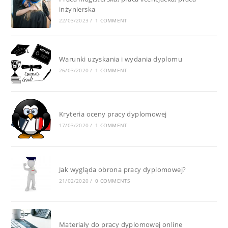
inżynierska
22/03/2023
/
1 COMMENT
Warunki uzyskania i wydania dyplomu
26/03/2020
/
1 COMMENT
Kryteria oceny pracy dyplomowej
17/03/2020
/
1 COMMENT
Jak wygląda obrona pracy dyplomowej?
21/02/2020
/
0 COMMENTS
Materiały do pracy dyplomowej online