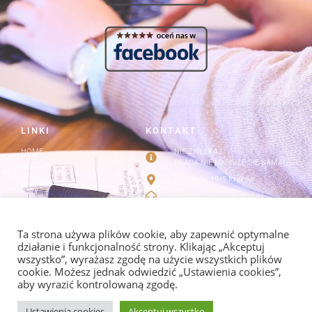
LINKI
KONTAKT
HOME
NIE ZWLEKAJ
PRACA NIE NAPISZE SIĘ SAMA!
Cennik
Strzelców 19/5 Kraków
Kontakt
info@redagowanie-prac.pl
Regulamin i polityka
prywatności
redagowanieprac.pl@gmail.com
Facebook/redagowaniepracpl
Ta strona używa plików cookie, aby zapewnić optymalne
działanie i funkcjonalność strony. Klikając „Akceptuj
wszystko”, wyrażasz zgodę na użycie wszystkich plików
cookie. Możesz jednak odwiedzić „Ustawienia cookies”,
aby wyrazić kontrolowaną zgodę.
POLITYKA PRYWATNOŚCI I REGULAMIN
Ustawienia cookies
Akceptuj wszystko