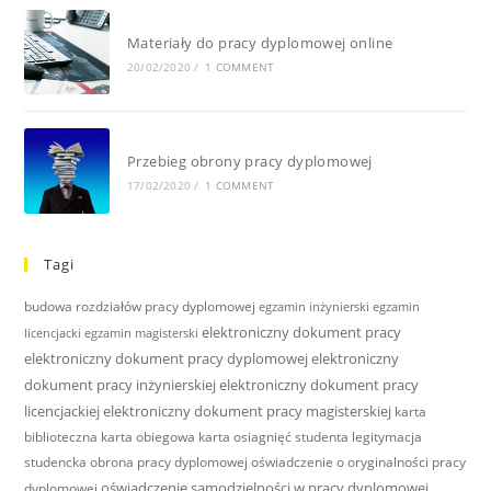
Materiały do pracy dyplomowej online
20/02/2020
/
1 COMMENT
Przebieg obrony pracy dyplomowej
17/02/2020
/
1 COMMENT
Tagi
budowa rozdziałów pracy dyplomowej
egzamin inżynierski
egzamin
elektroniczny dokument pracy
licencjacki
egzamin magisterski
elektroniczny dokument pracy dyplomowej
elektroniczny
dokument pracy inżynierskiej
elektroniczny dokument pracy
licencjackiej
elektroniczny dokument pracy magisterskiej
karta
biblioteczna
karta obiegowa
karta osiagnięć studenta
legitymacja
studencka
obrona pracy dyplomowej
oświadczenie o oryginalności pracy
oświadczenie samodzielności w pracy dyplomowej
dyplomowej