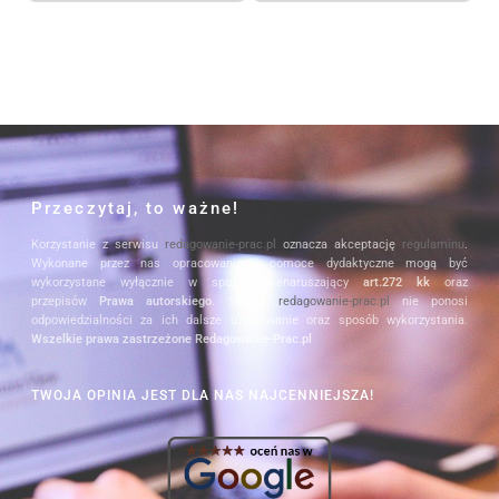
Przeczytaj, to ważne!
Korzystanie z serwisu
redagowanie-prac.pl
oznacza akceptację
regulaminu
.
Wykonane przez nas opracowania i pomoce dydaktyczne mogą być
wykorzystane wyłącznie w sposób nienaruszający
art.272 kk
oraz
przepisów
Prawa autorskiego
. Serwis
redagowanie-prac.pl
nie ponosi
odpowiedzialności za ich dalsze użytkowanie oraz sposób wykorzystania.
Wszelkie prawa zastrzeżone Redagowanie-Prac.pl
TWOJA OPINIA JEST DLA NAS NAJCENNIEJSZA!