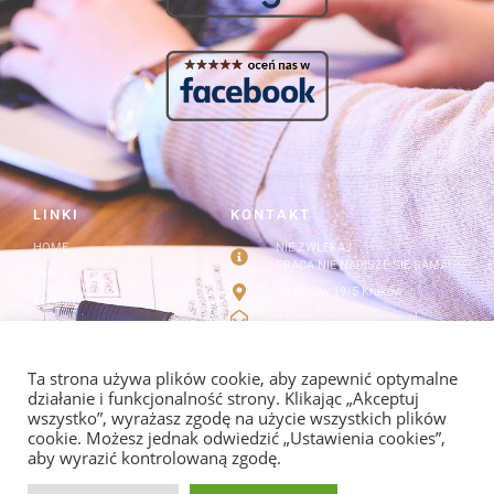
LINKI
KONTAKT
HOME
NIE ZWLEKAJ
PRACA NIE NAPISZE SIĘ SAMA!
Cennik
Strzelców 19/5 Kraków
Kontakt
info@redagowanie-prac.pl
Regulamin i polityka
prywatności
redagowanieprac.pl@gmail.com
Facebook/redagowaniepracpl
Ta strona używa plików cookie, aby zapewnić optymalne
działanie i funkcjonalność strony. Klikając „Akceptuj
wszystko”, wyrażasz zgodę na użycie wszystkich plików
cookie. Możesz jednak odwiedzić „Ustawienia cookies”,
aby wyrazić kontrolowaną zgodę.
POLITYKA PRYWATNOŚCI I REGULAMIN