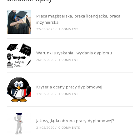
Praca magisterska, praca licencjacka, praca
inżynierska
22/03/2023
/
1 COMMENT
Warunki uzyskania i wydania dyplomu
26/03/2020
/
1 COMMENT
Kryteria oceny pracy dyplomowej
17/03/2020
/
1 COMMENT
Jak wygląda obrona pracy dyplomowej?
21/02/2020
/
0 COMMENTS