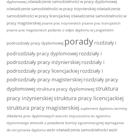
oświadczenie samodzielności w pracy dyplomowej
dyplomowej
oświadczenie samodzielności w pracy inżynierskiej
oświadczenie
samodzielności w pracy licencjackiej
oświadczenie samodzielności w
pracy magisterskiej
pisanie prac inżynierskich
pisanie prac licencjackich
podanie o odpis dyplomu w j.angielskim
pisanie prac magisterskich
porady
rozdziały i
podrozdziały pracy dyplomowej
rozdziały i
podrozdziały pracy dyplomowej
podrozdziały pracy inżynierskiej
rozdziały i
podrozdziały pracy licencjackiej
rozdziały i
podrozdziały pracy magisterskiej
rozdziały pracy
struktura
dyplomowej
struktura pracy dyplomowej
pracy inżynierskiej
struktura pracy licencjackiej
struktura pracy magisterskiej
suplement dyplomu
terminy
składania prac dyplomowych
warunki dopuszczenia do egzaminu
wniosek o powołanie komisji egzaminacyjnej
wymagania
dyplomowego
wzór oświadczenia samodzielności
wzór
do otrzymania dyplomu