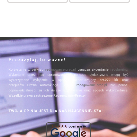
Przeczytaj, to ważne!
Korzystanie z serwisu
redagowanie-prac.pl
oznacza akceptację
regulaminu
.
Wykonane przez nas opracowania i pomoce dydaktyczne mogą być
wykorzystane wyłącznie w sposób nienaruszający
art.272 kk
oraz
przepisów
Prawa autorskiego
. Serwis
redagowanie-prac.pl
nie ponosi
odpowiedzialności za ich dalsze użytkowanie oraz sposób wykorzystania.
Wszelkie prawa zastrzeżone Redagowanie-Prac.pl
TWOJA OPINIA JEST DLA NAS NAJCENNIEJSZA!