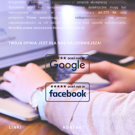
Korzystanie z serwisu
redagowanie-prac.pl
oznacza akceptację
regulaminu
.
Wykonane przez nas opracowania i pomoce dydaktyczne mogą być
wykorzystane wyłącznie w sposób nienaruszający
art.272 kk
oraz
przepisów
Prawa autorskiego
. Serwis
redagowanie-prac.pl
nie ponosi
odpowiedzialności za ich dalsze użytkowanie oraz sposób wykorzystania.
Wszelkie prawa zastrzeżone Redagowanie-Prac.pl
TWOJA OPINIA JEST DLA NAS NAJCENNIEJSZA!
LINKI
KONTAKT