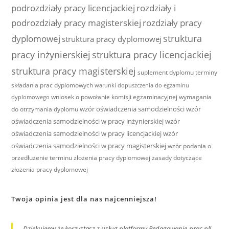
podrozdziały pracy licencjackiej
rozdziały i
podrozdziały pracy magisterskiej
rozdziały pracy
struktura
dyplomowej
struktura pracy dyplomowej
pracy inżynierskiej
struktura pracy licencjackiej
struktura pracy magisterskiej
suplement dyplomu
terminy
składania prac dyplomowych
warunki dopuszczenia do egzaminu
wniosek o powołanie komisji egzaminacyjnej
wymagania
dyplomowego
wzór oświadczenia samodzielności
wzór
do otrzymania dyplomu
oświadczenia samodzielności w pracy inżynierskiej
wzór
oświadczenia samodzielności w pracy licencjackiej
wzór
oświadczenia samodzielności w pracy magisterskiej
wzór podania o
przedłużenie terminu złożenia pracy dyplomowej
zasady dotyczące
złożenia pracy dyplomowej
Twoja opinia jest dla nas najcenniejsza!
Dziękujemy że korzystasz z usług platformy Redagowanie-prac.pl!