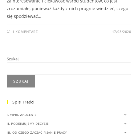
zainteresowanie i ciekawość wśród studentów, co jest
zrozumiałe, ponieważ każdy z nich pragnie wiedzieć, czego
się spodziewać…
1 KOMENTARZ
17/03/2020
Szukaj
SZUKAJ
Spis Treści
I. WPROWADZENIE
II. PODEJMUJEMY DECYZJE
III. OD CZEGO ZACZĄĆ PISANIE PRACY