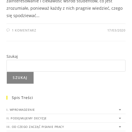
zainteresowanie i ciekawość wśród studentów, co jest
zrozumiałe, ponieważ każdy z nich pragnie wiedzieć, czego
się spodziewać…
1 KOMENTARZ
17/03/2020
Szukaj
SZUKAJ
Spis Treści
I. WPROWADZENIE
II. PODEJMUJEMY DECYZJE
III. OD CZEGO ZACZĄĆ PISANIE PRACY