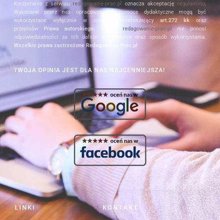
Korzystanie z serwisu
redagowanie-prac.pl
oznacza akceptację
regulaminu
.
Wykonane przez nas opracowania i pomoce dydaktyczne mogą być
wykorzystane wyłącznie w sposób nienaruszający
art.272 kk
oraz
przepisów
Prawa autorskiego
. Serwis
redagowanie-prac.pl
nie ponosi
odpowiedzialności za ich dalsze użytkowanie oraz sposób wykorzystania.
Wszelkie prawa zastrzeżone Redagowanie-Prac.pl
TWOJA OPINIA JEST DLA NAS NAJCENNIEJSZA!
LINKI
KONTAKT