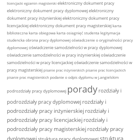
elektroniczny dokument pracy
licencjacki
egzamin magisterski
elektroniczny dokument pracy dyplomowej
elektroniczny
dokument pracy inżynierskiej
elektroniczny dokument pracy
licencjackiej
elektroniczny dokument pracy magisterskiej
karta
biblioteczna
karta obiegowa
karta osiagnięć studenta
legitymacja
studencka
obrona pracy dyplomowej
oświadczenie o oryginalności pracy
oświadczenie samodzielności w pracy dyplomowej
dyplomowej
oświadczenie samodzielności w pracy inżynierskiej
oświadczenie
samodzielności w pracy licencjackiej
oświadczenie samodzielności w
pracy magisterskiej
pisanie prac inżynierskich
pisanie prac licencjackich
podanie o odpis dyplomu w j.angielskim
pisanie prac magisterskich
porady
rozdziały i
podrozdziały pracy dyplomowej
rozdziały i
podrozdziały pracy dyplomowej
podrozdziały pracy inżynierskiej
rozdziały i
podrozdziały pracy licencjackiej
rozdziały i
podrozdziały pracy magisterskiej
rozdziały pracy
struktura
dyplomowej
struktura pracy dyplomowej