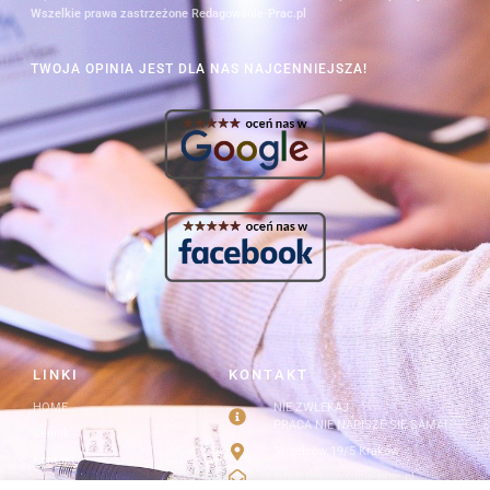
Wszelkie prawa zastrzeżone Redagowanie-Prac.pl
TWOJA OPINIA JEST DLA NAS NAJCENNIEJSZA!
LINKI
KONTAKT
HOME
NIE ZWLEKAJ
PRACA NIE NAPISZE SIĘ SAMA!
Cennik
Strzelców 19/5 Kraków
Kontakt
info@redagowanie-prac.pl
Regulamin i polityka