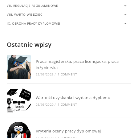
VII. REGULACJE REGULAMINOWE
VIII. WARTO WIEDZIEĆ
IX. OBRONA PRACY DYPLOMOWEJ
Ostatnie wpisy
Praca magisterska, praca licencjacka, praca
inżynierska
22/03/2023
/
1 COMMENT
Warunki uzyskania i wydania dyplomu
26/03/2020
/
1 COMMENT
Kryteria oceny pracy dyplomowej
17/03/2020
/
1 COMMENT