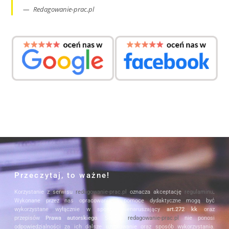
Redagowanie-prac.pl
Przeczytaj, to ważne!
Korzystanie z serwisu
redagowanie-prac.pl
oznacza akceptację
regulaminu
.
Wykonane przez nas opracowania i pomoce dydaktyczne mogą być
wykorzystane wyłącznie w sposób nienaruszający
art.272 kk
oraz
przepisów
Prawa autorskiego
. Serwis
redagowanie-prac.pl
nie ponosi
odpowiedzialności za ich dalsze użytkowanie oraz sposób wykorzystania.