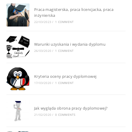
Praca magisterska, praca licencjacka, praca
inżynierska
22/03/2023
/
1 COMMENT
Warunki uzyskania i wydania dyplomu
26/03/2020
/
1 COMMENT
Kryteria oceny pracy dyplomowej
17/03/2020
/
1 COMMENT
Jak wygląda obrona pracy dyplomowej?
21/02/2020
/
0 COMMENTS