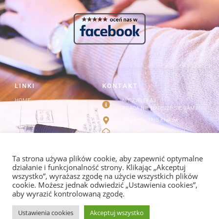
LINKI
KONTAKT
HOME
NIE ZWLEKAJ
PRACA NIE NAPISZE SIĘ SAMA!
Cennik
Strzelców 19/5 Kraków
Kontakt
info@redagowanie-prac.pl
Regulamin i polityka
prywatności
redagowanieprac.pl@gmail.com
Facebook/redagowaniepracpl
Ta strona używa plików cookie, aby zapewnić optymalne
działanie i funkcjonalność strony. Klikając „Akceptuj
wszystko”, wyrażasz zgodę na użycie wszystkich plików
cookie. Możesz jednak odwiedzić „Ustawienia cookies”,
aby wyrazić kontrolowaną zgodę.
POLITYKA PRYWATNOŚCI I REGULAMIN
Ustawienia cookies
Akceptuj wszystko