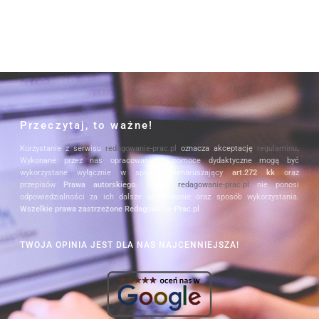
Przeczytaj, to ważne!
Korzystanie z serwisu
redagowanie-prac.pl
oznacza akceptację
regulaminu
.
Wykonane przez nas opracowania i pomoce dydaktyczne mogą być
wykorzystane wyłącznie w sposób nienaruszający
art.272 kk
oraz
przepisów
Prawa autorskiego
. Serwis
redagowanie-prac.pl
nie ponosi
odpowiedzialności za ich dalsze użytkowanie oraz sposób wykorzystania.
Wszelkie prawa zastrzeżone Redagowanie-Prac.pl
TWOJA OPINIA JEST DLA NAS NAJCENNIEJSZA!