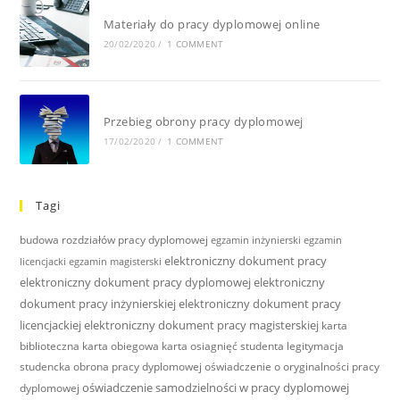
Materiały do pracy dyplomowej online
20/02/2020
/
1 COMMENT
Przebieg obrony pracy dyplomowej
17/02/2020
/
1 COMMENT
Tagi
budowa rozdziałów pracy dyplomowej
egzamin inżynierski
egzamin
elektroniczny dokument pracy
licencjacki
egzamin magisterski
elektroniczny dokument pracy dyplomowej
elektroniczny
dokument pracy inżynierskiej
elektroniczny dokument pracy
licencjackiej
elektroniczny dokument pracy magisterskiej
karta
biblioteczna
karta obiegowa
karta osiagnięć studenta
legitymacja
studencka
obrona pracy dyplomowej
oświadczenie o oryginalności pracy
oświadczenie samodzielności w pracy dyplomowej
dyplomowej