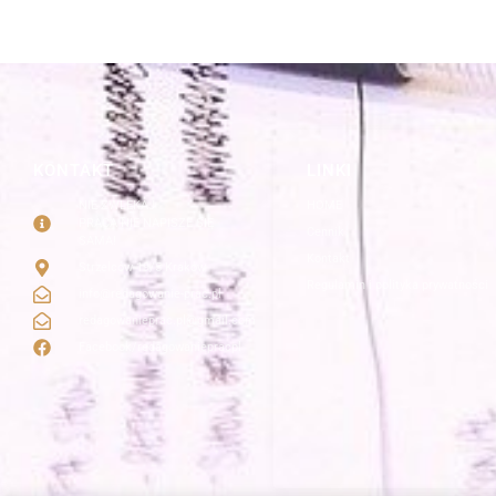
KONTAKT
LINKI
NIE ZWLEKAJ
HOME
PRACA NIE NAPISZE SIĘ
Cennik
SAMA!
Kontakt
Strzelców 19/5 Kraków
Regulamin i polityka prywatności
info@redagowanie-prac.pl
redagowanieprac.pl@gmail.com
Facebook/redagowaniepracpl