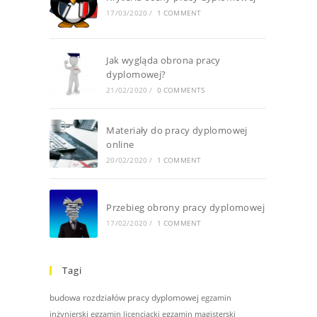
17/03/2020
/
1 COMMENT
Jak wygląda obrona pracy
dyplomowej?
21/02/2020
/
0 COMMENTS
Materiały do pracy dyplomowej
online
20/02/2020
/
1 COMMENT
Przebieg obrony pracy dyplomowej
17/02/2020
/
1 COMMENT
Tagi
budowa rozdziałów pracy dyplomowej
egzamin
inżynierski
egzamin licencjacki
egzamin magisterski