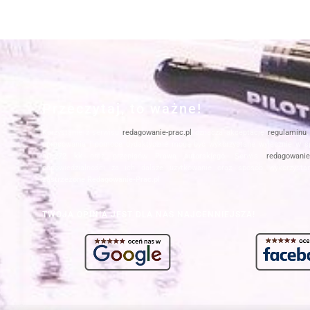
Przeczytaj, to ważne!
Korzystanie z serwisu
redagowanie-prac.pl
oznacza akceptację
regulaminu
opracowania i pomoce dydaktyczne mogą być wykorzystane wyłącznie w s
art.272 kk
oraz przepisów
Prawa autorskiego
. Serwis
redagowanie-
odpowiedzialności za ich dalsze użytkowanie oraz sposób wykorzysta
zastrzeżone Redagowanie-Prac.pl
TWOJA OPINIA JEST DLA NAS NAJCENNIEJSZA!