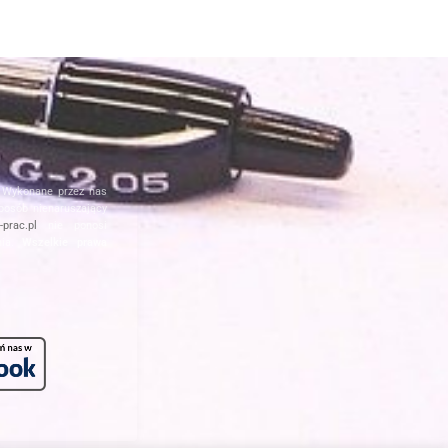
. Wykonane przez nas
posób nienaruszający
prac.pl
nie ponosi
nia.
Wszelkie prawa