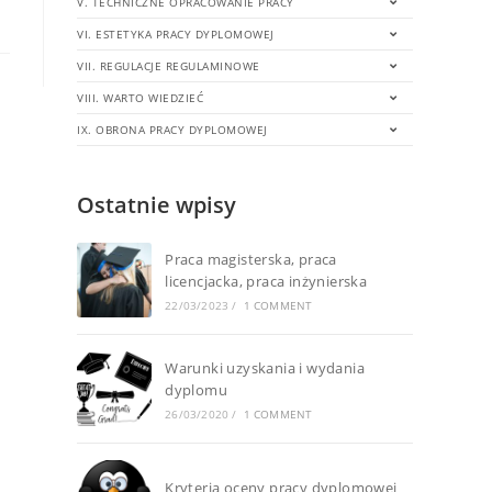
V. TECHNICZNE OPRACOWANIE PRACY
VI. ESTETYKA PRACY DYPLOMOWEJ
VII. REGULACJE REGULAMINOWE
VIII. WARTO WIEDZIEĆ
IX. OBRONA PRACY DYPLOMOWEJ
Ostatnie wpisy
Praca magisterska, praca
licencjacka, praca inżynierska
22/03/2023
/
1 COMMENT
Warunki uzyskania i wydania
dyplomu
26/03/2020
/
1 COMMENT
Kryteria oceny pracy dyplomowej