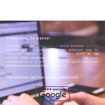
Przeczytaj, to ważne!
Korzystanie z serwisu
redagowanie-prac.pl
oznacza akceptację
regulaminu
.
Wykonane przez nas opracowania i pomoce dydaktyczne mogą być
wykorzystane wyłącznie w sposób nienaruszający
art.272 kk
oraz
przepisów
Prawa autorskiego
. Serwis
redagowanie-prac.pl
nie ponosi
odpowiedzialności za ich dalsze użytkowanie oraz sposób wykorzystania.
Wszelkie prawa zastrzeżone Redagowanie-Prac.pl
TWOJA OPINIA JEST DLA NAS NAJCENNIEJSZA!