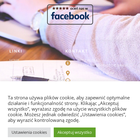
LINKI
KONTAKT
HOME
NIE ZWLEKAJ
PRACA NIE NAPISZE SIĘ SAMA!
Cennik
Strzelców 19/5 Kraków
Kontakt
info@redagowanie-prac.pl
Regulamin i polityka
prywatności
redagowanieprac.pl@gmail.com
Facebook/redagowaniepracpl
Ta strona używa plików cookie, aby zapewnić optymalne
działanie i funkcjonalność strony. Klikając „Akceptuj
wszystko”, wyrażasz zgodę na użycie wszystkich plików
cookie. Możesz jednak odwiedzić „Ustawienia cookies”,
aby wyrazić kontrolowaną zgodę.
POLITYKA PRYWATNOŚCI I REGULAMIN
Ustawienia cookies
Akceptuj wszystko
© COPYRIGHT 2013-
2026
, REDAGOWANIE-PRAC.PL. ALL RIGHTS RESERVED. CREATED BY