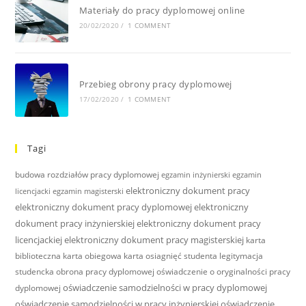
Materiały do pracy dyplomowej online
20/02/2020
/
1 COMMENT
Przebieg obrony pracy dyplomowej
17/02/2020
/
1 COMMENT
Tagi
budowa rozdziałów pracy dyplomowej
egzamin inżynierski
egzamin
elektroniczny dokument pracy
licencjacki
egzamin magisterski
elektroniczny dokument pracy dyplomowej
elektroniczny
dokument pracy inżynierskiej
elektroniczny dokument pracy
licencjackiej
elektroniczny dokument pracy magisterskiej
karta
biblioteczna
karta obiegowa
karta osiagnięć studenta
legitymacja
studencka
obrona pracy dyplomowej
oświadczenie o oryginalności pracy
oświadczenie samodzielności w pracy dyplomowej
dyplomowej
oświadczenie samodzielności w pracy inżynierskiej
oświadczenie