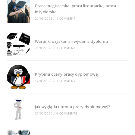
Praca magisterska, praca licencjacka, praca
inżynierska
22/03/2023
/
1 COMMENT
Warunki uzyskania i wydania dyplomu
26/03/2020
/
1 COMMENT
Kryteria oceny pracy dyplomowej
17/03/2020
/
1 COMMENT
Jak wygląda obrona pracy dyplomowej?
21/02/2020
/
0 COMMENTS