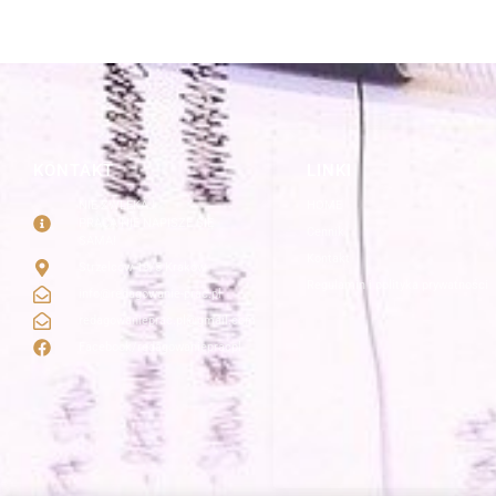
KONTAKT
LINKI
NIE ZWLEKAJ
HOME
PRACA NIE NAPISZE SIĘ
Cennik
SAMA!
Kontakt
Strzelców 19/5 Kraków
Regulamin i polityka prywatności
info@redagowanie-prac.pl
redagowanieprac.pl@gmail.com
Facebook/redagowaniepracpl