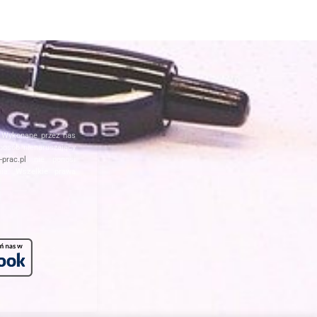
. Wykonane przez nas
posób nienaruszający
prac.pl
nie ponosi
nia.
Wszelkie prawa