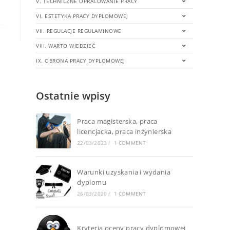
V. TECHNICZNE OPRACOWANIE PRACY
VI. ESTETYKA PRACY DYPLOMOWEJ
VII. REGULACJE REGULAMINOWE
VIII. WARTO WIEDZIEĆ
IX. OBRONA PRACY DYPLOMOWEJ
Ostatnie wpisy
Praca magisterska, praca
licencjacka, praca inżynierska
22/03/2023
/
1 COMMENT
Warunki uzyskania i wydania
dyplomu
26/03/2020
/
1 COMMENT
Kryteria oceny pracy dyplomowej