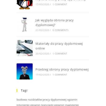
17/03/2020
/
1 COMMENT
Jak wygląda obrona pracy
dyplomowej?
21/02/2020
/
0 COMMENTS
Materiały do pracy dyplomowej
online
20/02/2020
/
1 COMMENT
Przebieg obrony pracy dyplomowej
17/02/2020
/
1 COMMENT
Tagi
budowa rozdziałów pracy dyplomowej
egzamin
inżynierski
egzamin licencjacki
egzamin magisterski