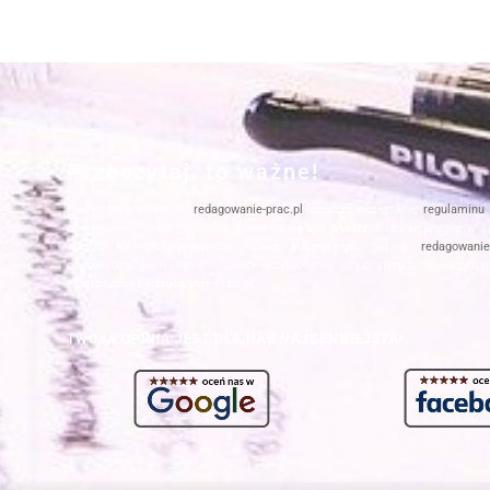
Przeczytaj, to ważne!
Korzystanie z serwisu
redagowanie-prac.pl
oznacza akceptację
regulaminu
opracowania i pomoce dydaktyczne mogą być wykorzystane wyłącznie w s
art.272 kk
oraz przepisów
Prawa autorskiego
. Serwis
redagowanie-
odpowiedzialności za ich dalsze użytkowanie oraz sposób wykorzysta
zastrzeżone Redagowanie-Prac.pl
TWOJA OPINIA JEST DLA NAS NAJCENNIEJSZA!