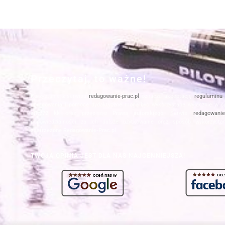
Przeczytaj, to ważne!
Korzystanie z serwisu
redagowanie-prac.pl
oznacza akceptację
regulaminu
opracowania i pomoce dydaktyczne mogą być wykorzystane wyłącznie w s
art.272 kk
oraz przepisów
Prawa autorskiego
. Serwis
redagowanie-
odpowiedzialności za ich dalsze użytkowanie oraz sposób wykorzysta
zastrzeżone Redagowanie-Prac.pl
TWOJA OPINIA JEST DLA NAS NAJCENNIEJSZA!