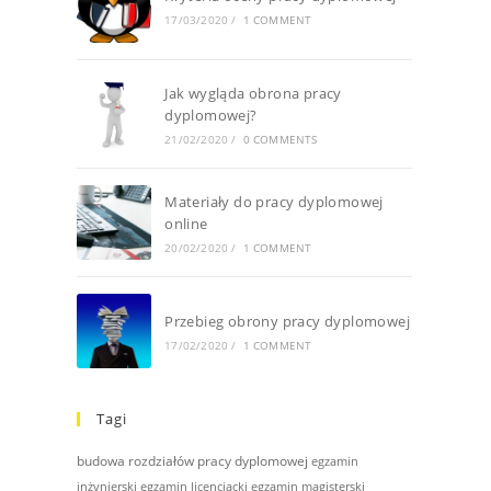
17/03/2020
/
1 COMMENT
Jak wygląda obrona pracy
dyplomowej?
21/02/2020
/
0 COMMENTS
Materiały do pracy dyplomowej
online
20/02/2020
/
1 COMMENT
Przebieg obrony pracy dyplomowej
17/02/2020
/
1 COMMENT
Tagi
budowa rozdziałów pracy dyplomowej
egzamin
inżynierski
egzamin licencjacki
egzamin magisterski