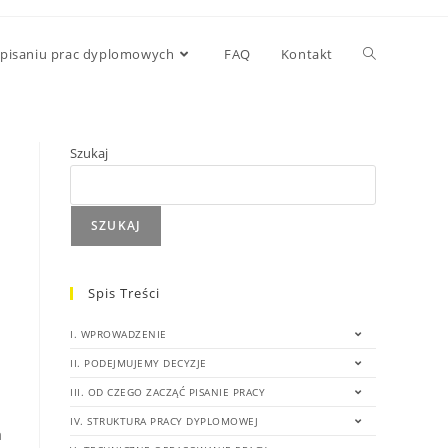
 pisaniu prac dyplomowych
FAQ
Kontakt
Szukaj
SZUKAJ
Spis Treści
I. WPROWADZENIE
II. PODEJMUJEMY DECYZJE
III. OD CZEGO ZACZĄĆ PISANIE PRACY
IV. STRUKTURA PRACY DYPLOMOWEJ
a