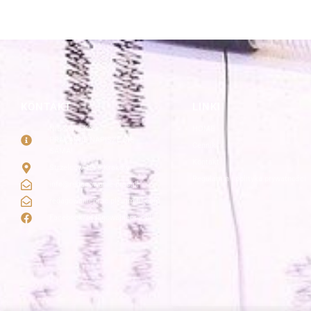
KONTAKT
LINKI
NIE ZWLEKAJ
HOME
PRACA NIE NAPISZE SIĘ
Cennik
SAMA!
Kontakt
Strzelców 19/5 Kraków
Regulamin i polityka prywatności
info@redagowanie-prac.pl
redagowanieprac.pl@gmail.com
Facebook/redagowaniepracpl