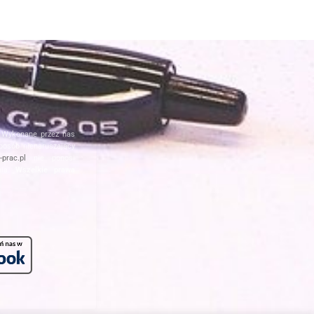
. Wykonane przez nas
posób nienaruszający
prac.pl
nie ponosi
nia.
Wszelkie prawa