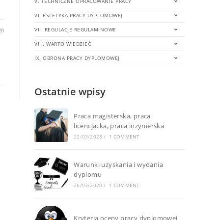
V. TECHNICZNE OPRACOWANIE PRACY
VI. ESTETYKA PRACY DYPLOMOWEJ
VII. REGULACJE REGULAMINOWE
20
VIII. WARTO WIEDZIEĆ
IX. OBRONA PRACY DYPLOMOWEJ
Ostatnie wpisy
Praca magisterska, praca
licencjacka, praca inżynierska
22/03/2023
/
1 COMMENT
Warunki uzyskania i wydania
dyplomu
26/03/2020
/
1 COMMENT
Kryteria oceny pracy dyplomowej