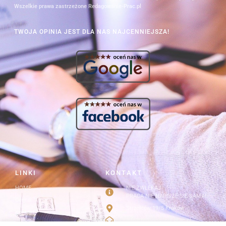
Wszelkie prawa zastrzeżone Redagowanie-Prac.pl
TWOJA OPINIA JEST DLA NAS NAJCENNIEJSZA!
LINKI
KONTAKT
HOME
NIE ZWLEKAJ
PRACA NIE NAPISZE SIĘ SAMA!
Cennik
Strzelców 19/5 Kraków
Kontakt
info@redagowanie-prac.pl
Regulamin i polityka