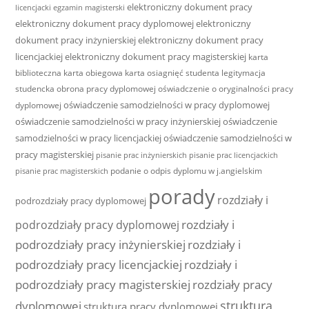
elektroniczny dokument pracy
licencjacki
egzamin magisterski
elektroniczny dokument pracy dyplomowej
elektroniczny
dokument pracy inżynierskiej
elektroniczny dokument pracy
licencjackiej
elektroniczny dokument pracy magisterskiej
karta
biblioteczna
karta obiegowa
karta osiagnięć studenta
legitymacja
studencka
obrona pracy dyplomowej
oświadczenie o oryginalności pracy
oświadczenie samodzielności w pracy dyplomowej
dyplomowej
oświadczenie samodzielności w pracy inżynierskiej
oświadczenie
samodzielności w pracy licencjackiej
oświadczenie samodzielności w
pracy magisterskiej
pisanie prac inżynierskich
pisanie prac licencjackich
podanie o odpis dyplomu w j.angielskim
pisanie prac magisterskich
porady
rozdziały i
podrozdziały pracy dyplomowej
rozdziały i
podrozdziały pracy dyplomowej
podrozdziały pracy inżynierskiej
rozdziały i
podrozdziały pracy licencjackiej
rozdziały i
podrozdziały pracy magisterskiej
rozdziały pracy
struktura
dyplomowej
struktura pracy dyplomowej