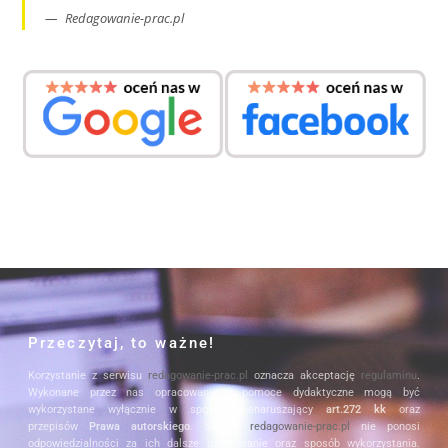
Redagowanie-prac.pl
Przeczytaj, to ważne!
Korzystanie z serwisu
redagowanie-prac.pl
oznacza akceptację
regulaminu
.
Wykonane przez nas opracowania i pomoce dydaktyczne mogą być
wykorzystane wyłącznie w sposób nienaruszający
art.272 kk
oraz
przepisów
Prawa autorskiego
. Serwis
redagowanie-prac.pl
nie ponosi
odpowiedzialności za ich dalsze użytkowanie oraz sposób wykorzystania.