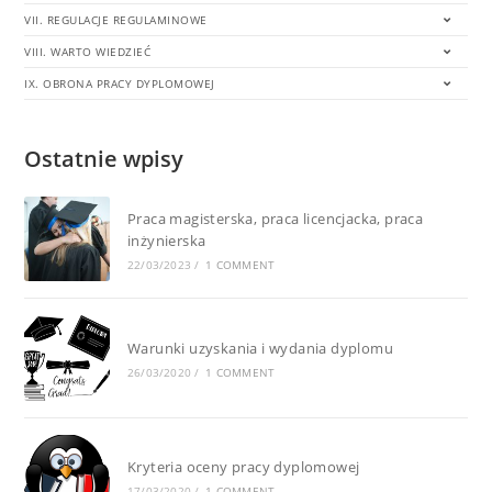
VII. REGULACJE REGULAMINOWE
VIII. WARTO WIEDZIEĆ
IX. OBRONA PRACY DYPLOMOWEJ
Ostatnie wpisy
Praca magisterska, praca licencjacka, praca
inżynierska
22/03/2023
/
1 COMMENT
Warunki uzyskania i wydania dyplomu
26/03/2020
/
1 COMMENT
Kryteria oceny pracy dyplomowej
17/03/2020
/
1 COMMENT