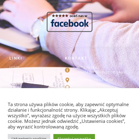
LINKI
KONTAKT
HOME
NIE ZWLEKAJ
PRACA NIE NAPISZE SIĘ SAMA!
Cennik
Strzelców 19/5 Kraków
Kontakt
info@redagowanie-prac.pl
Regulamin i polityka
prywatności
redagowanieprac.pl@gmail.com
Facebook/redagowaniepracpl
Ta strona używa plików cookie, aby zapewnić optymalne
działanie i funkcjonalność strony. Klikając „Akceptuj
wszystko”, wyrażasz zgodę na użycie wszystkich plików
cookie. Możesz jednak odwiedzić „Ustawienia cookies”,
aby wyrazić kontrolowaną zgodę.
POLITYKA PRYWATNOŚCI I REGULAMIN
Ustawienia cookies
Akceptuj wszystko