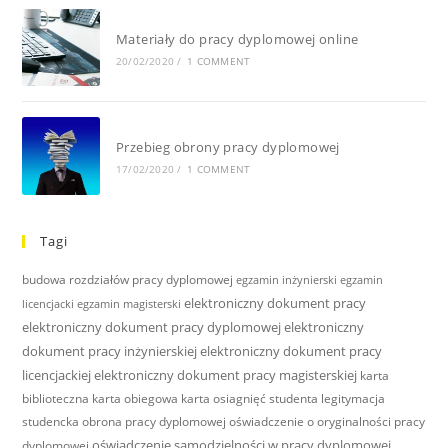
Materiały do pracy dyplomowej online
20/02/2020
/
1 COMMENT
Przebieg obrony pracy dyplomowej
17/02/2020
/
1 COMMENT
Tagi
budowa rozdziałów pracy dyplomowej
egzamin inżynierski
egzamin
elektroniczny dokument pracy
licencjacki
egzamin magisterski
elektroniczny dokument pracy dyplomowej
elektroniczny
dokument pracy inżynierskiej
elektroniczny dokument pracy
licencjackiej
elektroniczny dokument pracy magisterskiej
karta
biblioteczna
karta obiegowa
karta osiagnięć studenta
legitymacja
studencka
obrona pracy dyplomowej
oświadczenie o oryginalności pracy
oświadczenie samodzielności w pracy dyplomowej
dyplomowej