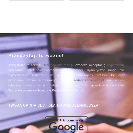
Przeczytaj, to ważne!
Korzystanie z serwisu
redagowanie-prac.pl
oznacza akceptację
regulaminu
.
Wykonane przez nas opracowania i pomoce dydaktyczne mogą być
wykorzystane wyłącznie w sposób nienaruszający
art.272 kk
oraz
przepisów
Prawa autorskiego
. Serwis
redagowanie-prac.pl
nie ponosi
odpowiedzialności za ich dalsze użytkowanie oraz sposób wykorzystania.
Wszelkie prawa zastrzeżone Redagowanie-Prac.pl
TWOJA OPINIA JEST DLA NAS NAJCENNIEJSZA!